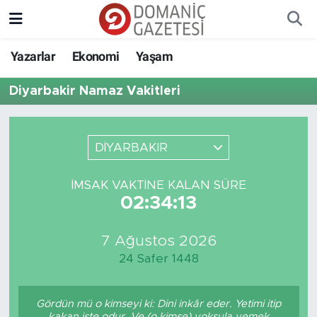
Yazarlar
Ekonomi
Yaşam
Diyarbakir Namaz Vakitleri
DİYARBAKIR
İMSAK VAKTINE KALAN SÜRE
02:34:13
7 Ağustos 2026
24 Safer 1448
Gördün mü o kimseyi ki: Dini inkâr eder. Yetimi itip
kakan işte odur. Ve (o kimse) yoksula yemek