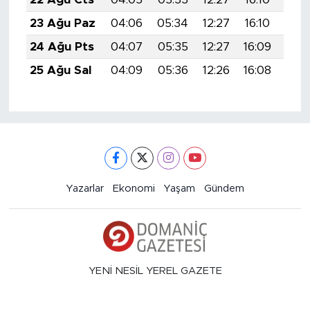
23 Ağu Paz
04:06
05:34
12:27
16:10
19:
24 Ağu Pts
04:07
05:35
12:27
16:09
19:
25 Ağu Sal
04:09
05:36
12:26
16:08
19:
Yazarlar
Ekonomi
Yaşam
Gündem
YENİ NESİL YEREL GAZETE