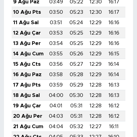
9 Ağu Paz
03:49
05:22
12:30
16:17
19:
10 Ağu Pts
03:50
05:23
12:30
16:17
19:
11 Ağu Sal
03:51
05:24
12:29
16:16
19:
12 Ağu Çar
03:53
05:25
12:29
16:16
19:
13 Ağu Per
03:54
05:25
12:29
16:16
19:
14 Ağu Cum
03:55
05:26
12:29
16:15
19:
15 Ağu Cts
03:56
05:27
12:29
16:14
19:
16 Ağu Paz
03:58
05:28
12:29
16:14
19:
17 Ağu Pts
03:59
05:29
12:28
16:13
19:
18 Ağu Sal
04:00
05:30
12:28
16:13
19:
19 Ağu Çar
04:01
05:31
12:28
16:12
19:
20 Ağu Per
04:03
05:31
12:28
16:12
19:
21 Ağu Cum
04:04
05:32
12:27
16:11
19:
22 Ağu Cts
04:05
05:33
12:27
16:10
19: