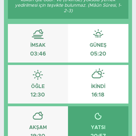
yedirilmesi için teşvikte bulunmaz. (Mâûn Sûresi, 1-
2-3)
İMSAK
GÜNEŞ
03:46
05:20
ÖĞLE
İKINDI
12:30
16:18
AKŞAM
YATSI