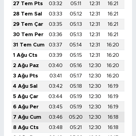
27 Tem Pts
03:32
05:11
12:31
16:21
19:
28 Tem Sal
03:33
05:12
12:31
16:21
19:
29 Tem Çar
03:35
05:13
12:31
16:21
19:
30 Tem Per
03:36
05:13
12:31
16:21
19:
31 Tem Cum
03:37
05:14
12:31
16:20
19:
1 Ağu Cts
03:39
05:15
12:31
16:20
19:
2 Ağu Paz
03:40
05:16
12:30
16:20
19:
3 Ağu Pts
03:41
05:17
12:30
16:20
19:
4 Ağu Sal
03:42
05:18
12:30
16:19
19:
5 Ağu Çar
03:44
05:19
12:30
16:19
19:
6 Ağu Per
03:45
05:19
12:30
16:19
19:
7 Ağu Cum
03:46
05:20
12:30
16:18
19:
8 Ağu Cts
03:48
05:21
12:30
16:18
19: