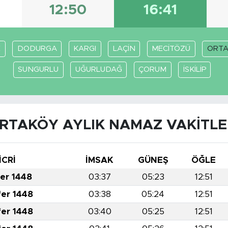
12:50
16:41
E
DODURGA
KARGI
LAÇİN
MECİTÖZÜ
ORT
SUNGURLU
UĞURLUDAĞ
ÇORUM
İSKİLİP
RTAKÖY AYLIK NAMAZ VAKITLE
İCRİ
İMSAK
GÜNEŞ
ÖĞLE
fer 1448
03:37
05:23
12:51
fer 1448
03:38
05:24
12:51
fer 1448
03:40
05:25
12:51