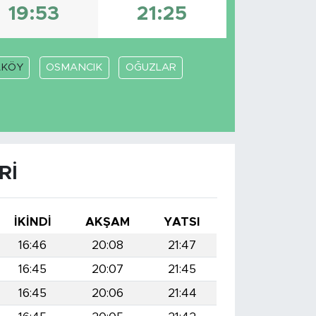
19:53
21:25
AKÖY
OSMANCIK
OĞUZLAR
RI
İKINDI
AKŞAM
YATSI
16:46
20:08
21:47
16:45
20:07
21:45
16:45
20:06
21:44