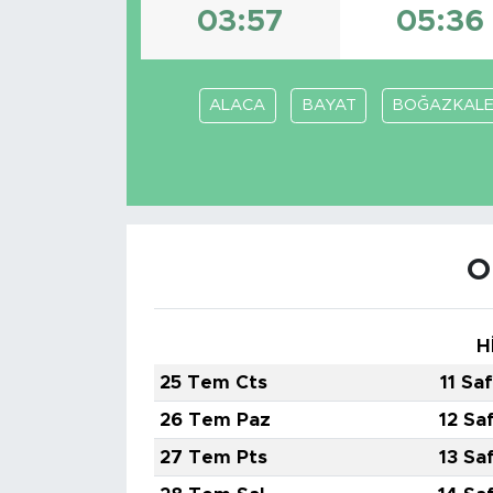
03:57
05:36
ALACA
BAYAT
BOĞAZKAL
O
H
25 Tem Cts
11 Sa
26 Tem Paz
12 Sa
27 Tem Pts
13 Sa