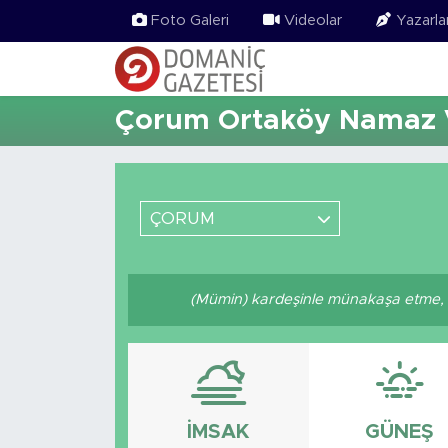
Foto Galeri
Videolar
Yazarla
Çorum Ortaköy Namaz V
ÇORUM
(Mümin) kardeşinle münakaşa etme, o
İMSAK
GÜNEŞ