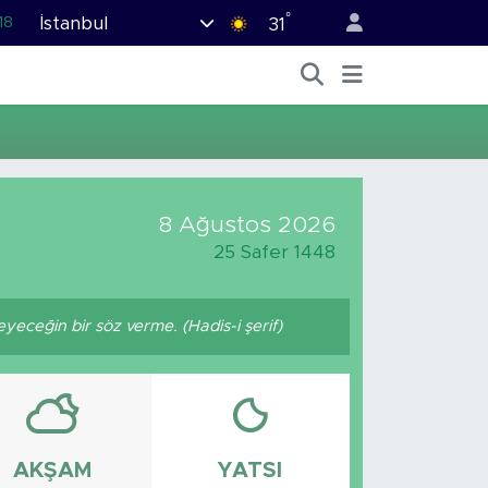
°
İstanbul
18
31
32
38
03
14
18
8 Ağustos 2026
25 Safer 1448
ceğin bir söz verme. (Hadis-i şerif)
AKŞAM
YATSI