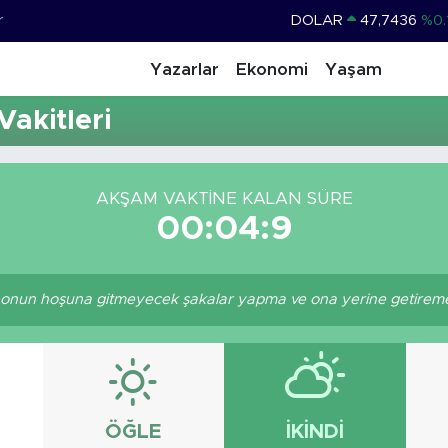
r
DOLAR
47,7436
%0.
EURO
55,2510
%0.
Yazarlar
Ekonomi
Yaşam
STERLİN
64,4811
%0.
akitleri
GRAM ALTIN
6660.55
%0.
BİST100
13.779
%-
AKŞAM VAKTINE KALAN SÜRE
BITCOIN
64.944,08
%-0.
00:04:9
nun hoşuna gitmeyecek şakalar yapma ve ona yerine getiremeye
ÖĞLE
İKINDI