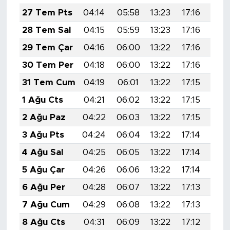
27 Tem Pts
04:14
05:58
13:23
17:16
20:
28 Tem Sal
04:15
05:59
13:23
17:16
20:
29 Tem Çar
04:16
06:00
13:22
17:16
20:
30 Tem Per
04:18
06:00
13:22
17:16
20:
31 Tem Cum
04:19
06:01
13:22
17:15
20:
1 Ağu Cts
04:21
06:02
13:22
17:15
20:
2 Ağu Paz
04:22
06:03
13:22
17:15
20:
3 Ağu Pts
04:24
06:04
13:22
17:14
20:
4 Ağu Sal
04:25
06:05
13:22
17:14
20:
5 Ağu Çar
04:26
06:06
13:22
17:14
20:
6 Ağu Per
04:28
06:07
13:22
17:13
20:
7 Ağu Cum
04:29
06:08
13:22
17:13
20:
8 Ağu Cts
04:31
06:09
13:22
17:12
20: