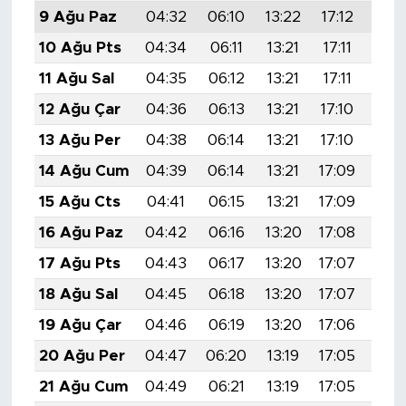
9 Ağu Paz
04:32
06:10
13:22
17:12
20:
10 Ağu Pts
04:34
06:11
13:21
17:11
20:
11 Ağu Sal
04:35
06:12
13:21
17:11
20:
12 Ağu Çar
04:36
06:13
13:21
17:10
20:
13 Ağu Per
04:38
06:14
13:21
17:10
20:
14 Ağu Cum
04:39
06:14
13:21
17:09
20:
15 Ağu Cts
04:41
06:15
13:21
17:09
20:
16 Ağu Paz
04:42
06:16
13:20
17:08
20:
17 Ağu Pts
04:43
06:17
13:20
17:07
20:
18 Ağu Sal
04:45
06:18
13:20
17:07
20:
19 Ağu Çar
04:46
06:19
13:20
17:06
20:
20 Ağu Per
04:47
06:20
13:19
17:05
20:
21 Ağu Cum
04:49
06:21
13:19
17:05
20: