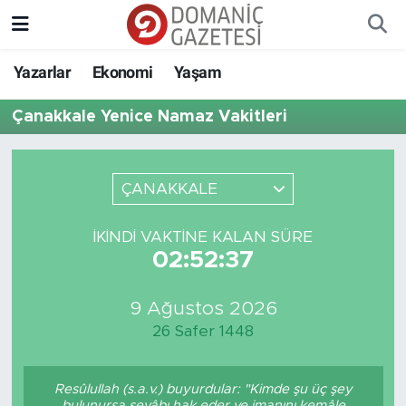
Yazarlar
Ekonomi
Yaşam
Çanakkale Yenice Namaz Vakitleri
ÇANAKKALE
İKINDI VAKTINE KALAN SÜRE
02:52:37
9 Ağustos 2026
26 Safer 1448
Resûlullah (s.a.v.) buyurdular: "Kimde şu üç şey
bulunursa sevâbı hak eder ve imanını kemâle