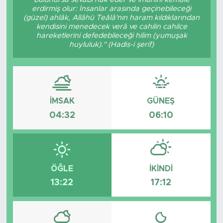
erdirmiş olur: İnsanlar arasında geçinebileceği
(güzel) ahlâk, Allâhü Teâlâ'nın haram kıldıklarından
kendisini menedecek verâ ve cahilin cahilce
hareketlerini defedebileceği hilim (yumuşak
huyluluk)." (Hadis-i şerif)
İMSAK
GÜNEŞ
04:32
06:10
ÖĞLE
İKINDI
13:22
17:12