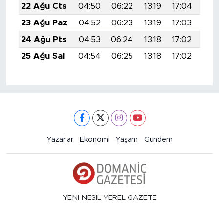
22 Ağu Cts
04:50
06:22
13:19
17:04
20:
23 Ağu Paz
04:52
06:23
13:19
17:03
20:
24 Ağu Pts
04:53
06:24
13:18
17:02
20:
25 Ağu Sal
04:54
06:25
13:18
17:02
20:
Yazarlar
Ekonomi
Yaşam
Gündem
YENİ NESİL YEREL GAZETE