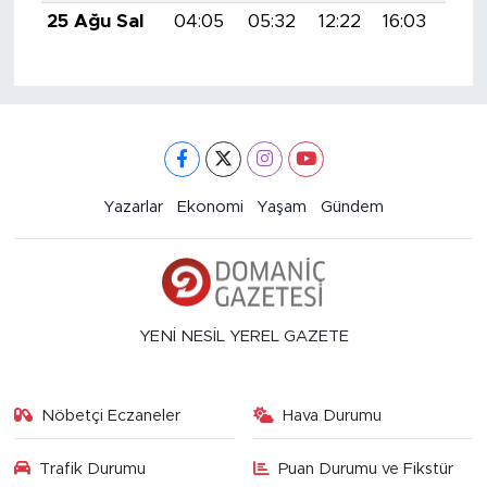
25 Ağu Sal
04:05
05:32
12:22
16:03
19:
Yazarlar
Ekonomi
Yaşam
Gündem
YENİ NESİL YEREL GAZETE
Nöbetçi Eczaneler
Hava Durumu
Trafik Durumu
Puan Durumu ve Fikstür