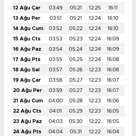
12 Ağu Çar
03:49
05:21
12:25
16:11
19:
13 Ağu Per
03:51
05:21
12:24
16:10
19:
14 Ağu Cum
03:52
05:22
12:24
16:10
19:
15 Ağu Cts
03:53
05:23
12:24
16:09
19:
16 Ağu Paz
03:54
05:24
12:24
16:09
19:
17 Ağu Pts
03:55
05:25
12:24
16:08
19:
18 Ağu Sal
03:57
05:26
12:23
16:08
19:
19 Ağu Çar
03:58
05:27
12:23
16:07
19:
20 Ağu Per
03:59
05:27
12:23
16:07
19:
21 Ağu Cum
04:00
05:28
12:23
16:06
19:
22 Ağu Cts
04:01
05:29
12:23
16:05
19:
23 Ağu Paz
04:03
05:30
12:22
16:05
19:
24 Ağu Pts
04:04
05:31
12:22
16:04
19: