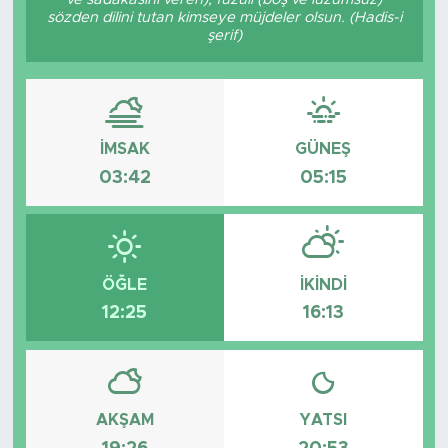
sözden dilini tutan kimseye müjdeler olsun. (Hadis-i
şerif)
İMSAK
GÜNEŞ
03:42
05:15
ÖĞLE
İKINDI
12:25
16:13
AKŞAM
YATSI