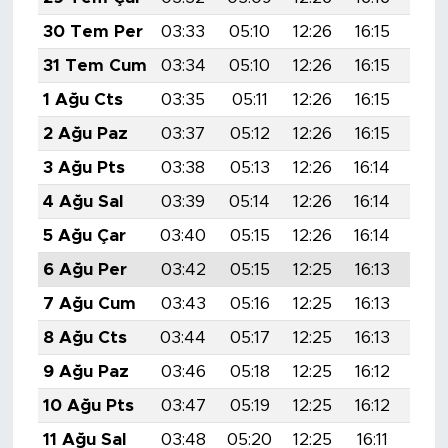
30 Tem Per
03:33
05:10
12:26
16:15
19:
31 Tem Cum
03:34
05:10
12:26
16:15
19:
1 Ağu Cts
03:35
05:11
12:26
16:15
19:
2 Ağu Paz
03:37
05:12
12:26
16:15
19:
3 Ağu Pts
03:38
05:13
12:26
16:14
19:
4 Ağu Sal
03:39
05:14
12:26
16:14
19:
5 Ağu Çar
03:40
05:15
12:26
16:14
19:
6 Ağu Per
03:42
05:15
12:25
16:13
19:
7 Ağu Cum
03:43
05:16
12:25
16:13
19:
8 Ağu Cts
03:44
05:17
12:25
16:13
19:
9 Ağu Paz
03:46
05:18
12:25
16:12
19:
10 Ağu Pts
03:47
05:19
12:25
16:12
19:
11 Ağu Sal
03:48
05:20
12:25
16:11
19: