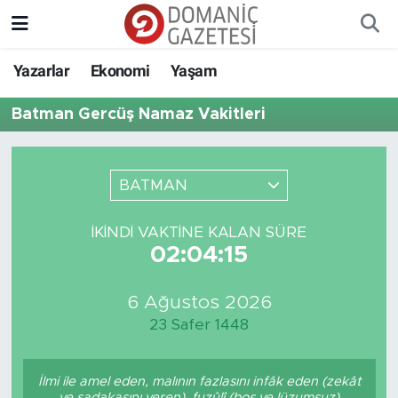
Yazarlar
Ekonomi
Yaşam
Batman Gercüş Namaz Vakitleri
BATMAN
İKINDI VAKTINE KALAN SÜRE
02:04:15
6 Ağustos 2026
23 Safer 1448
İlmi ile amel eden, malının fazlasını infâk eden (zekât
ve sadakasını veren), fuzûlî (boş ve lüzumsuz)