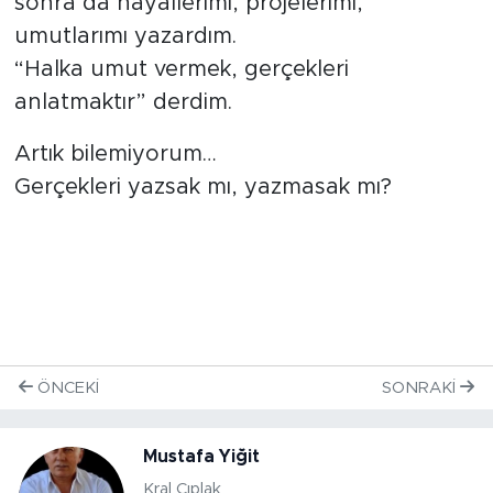
sonra da hayallerimi, projelerimi,
umutlarımı yazardım.
“Halka umut vermek, gerçekleri
anlatmaktır” derdim.
Artık bilemiyorum…
Gerçekleri yazsak mı, yazmasak mı?
ÖNCEKI
SONRAKI
Mustafa Yiğit
Kral Çıplak