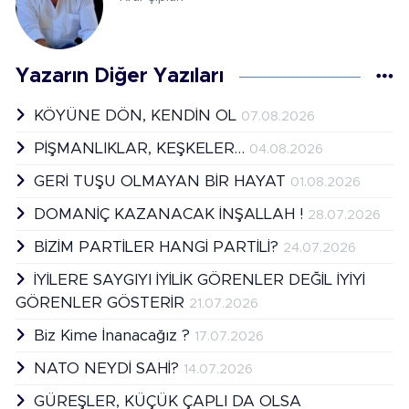
Yazarın Diğer Yazıları
KÖYÜNE DÖN, KENDİN OL
07.08.2026
PİŞMANLIKLAR, KEŞKELER…
04.08.2026
GERİ TUŞU OLMAYAN BİR HAYAT
01.08.2026
DOMANİÇ KAZANACAK İNŞALLAH !
28.07.2026
BİZİM PARTİLER HANGİ PARTİLİ?
24.07.2026
İYİLERE SAYGIYI İYİLİK GÖRENLER DEĞİL İYİYİ
GÖRENLER GÖSTERİR
21.07.2026
Biz Kime İnanacağız ?
17.07.2026
NATO NEYDİ SAHİ?
14.07.2026
GÜREŞLER, KÜÇÜK ÇAPLI DA OLSA