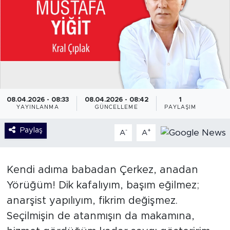
08.04.2026 - 08:33
08.04.2026 - 08:42
1
YAYINLANMA
GÜNCELLEME
PAYLAŞIM
Paylaş
-
+
A
A
Kendi adıma babadan Çerkez, anadan
Yörüğüm! Dik kafalıyım, başım eğilmez;
anarşist yapılıyım, fikrim değişmez.
Seçilmişin de atanmışın da makamına,