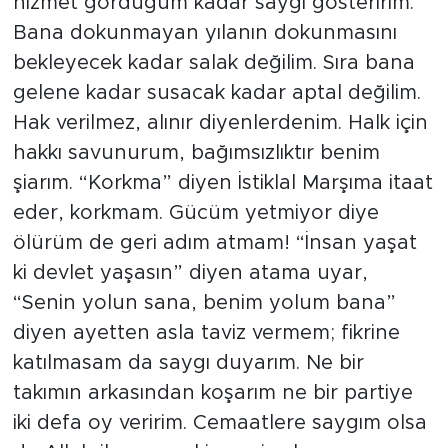
hizmet gördüğüm kadar saygı gösteririm.
Bana dokunmayan yılanın dokunmasını
bekleyecek kadar salak değilim. Sıra bana
gelene kadar susacak kadar aptal değilim.
Hak verilmez, alınır diyenlerdenim. Halk için
hakkı savunurum, bağımsızlıktır benim
şiarım. “Korkma” diyen İstiklal Marşıma itaat
eder, korkmam. Gücüm yetmiyor diye
ölürüm de geri adım atmam! “İnsan yaşat
ki devlet yaşasın” diyen atama uyar,
“Senin yolun sana, benim yolum bana”
diyen ayetten asla taviz vermem; fikrine
katılmasam da saygı duyarım. Ne bir
takımın arkasından koşarım ne bir partiye
iki defa oy veririm. Cemaatlere saygım olsa