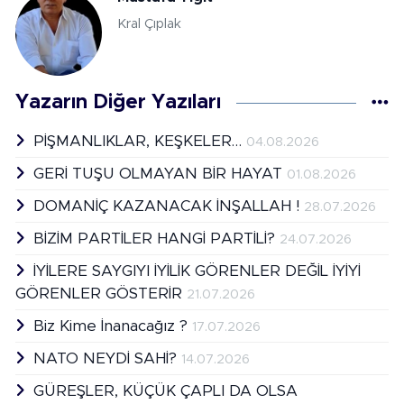
Kral Çıplak
Yazarın Diğer Yazıları
PİŞMANLIKLAR, KEŞKELER…
04.08.2026
GERİ TUŞU OLMAYAN BİR HAYAT
01.08.2026
DOMANİÇ KAZANACAK İNŞALLAH !
28.07.2026
BİZİM PARTİLER HANGİ PARTİLİ?
24.07.2026
İYİLERE SAYGIYI İYİLİK GÖRENLER DEĞİL İYİYİ
GÖRENLER GÖSTERİR
21.07.2026
Biz Kime İnanacağız ?
17.07.2026
NATO NEYDİ SAHİ?
14.07.2026
GÜREŞLER, KÜÇÜK ÇAPLI DA OLSA