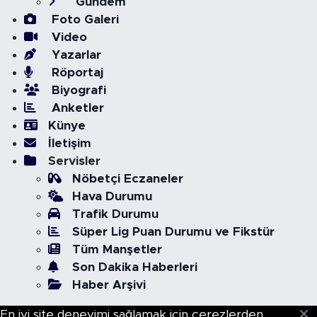
Gündem
Foto Galeri
Video
Yazarlar
Röportaj
Biyografi
Anketler
Künye
İletişim
Servisler
Nöbetçi Eczaneler
Hava Durumu
Trafik Durumu
Süper Lig Puan Durumu ve Fikstür
Tüm Manşetler
Son Dakika Haberleri
Haber Arşivi
En iyi site deneyimi sağlamak için çerezlerden