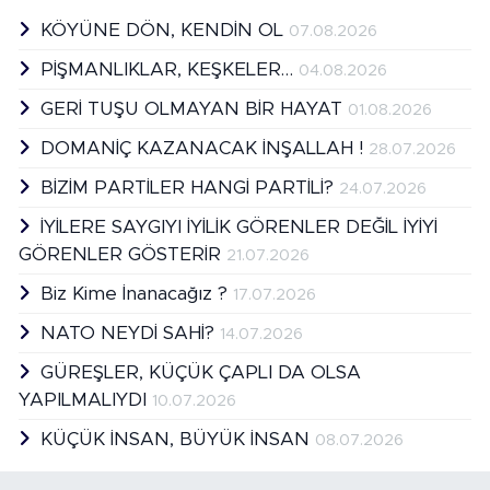
KÖYÜNE DÖN, KENDİN OL
07.08.2026
PİŞMANLIKLAR, KEŞKELER…
04.08.2026
GERİ TUŞU OLMAYAN BİR HAYAT
01.08.2026
DOMANİÇ KAZANACAK İNŞALLAH !
28.07.2026
BİZİM PARTİLER HANGİ PARTİLİ?
24.07.2026
İYİLERE SAYGIYI İYİLİK GÖRENLER DEĞİL İYİYİ
GÖRENLER GÖSTERİR
21.07.2026
Biz Kime İnanacağız ?
17.07.2026
NATO NEYDİ SAHİ?
14.07.2026
GÜREŞLER, KÜÇÜK ÇAPLI DA OLSA
YAPILMALIYDI
10.07.2026
KÜÇÜK İNSAN, BÜYÜK İNSAN
08.07.2026