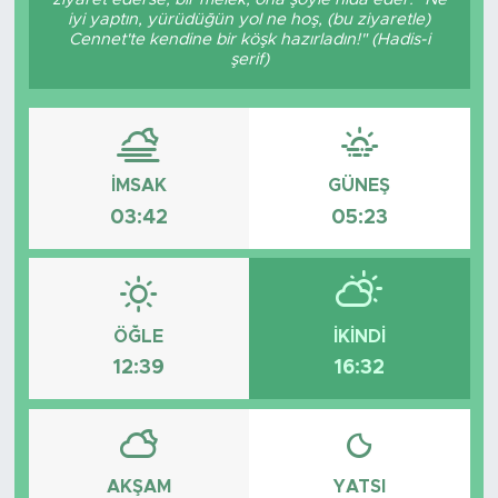
iyi yaptın, yürüdüğün yol ne hoş, (bu ziyaretle)
Cennet'te kendine bir köşk hazırladın!" (Hadis-i
şerif)
İMSAK
GÜNEŞ
03:42
05:23
ÖĞLE
İKINDI
12:39
16:32
AKŞAM
YATSI