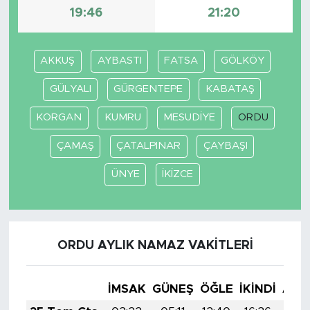
19:46
21:20
AKKUŞ
AYBASTI
FATSA
GÖLKÖY
GÜLYALI
GÜRGENTEPE
KABATAŞ
KORGAN
KUMRU
MESUDİYE
ORDU
ÇAMAŞ
ÇATALPINAR
ÇAYBAŞI
ÜNYE
İKİZCE
ORDU AYLIK NAMAZ VAKITLERI
İMSAK
GÜNEŞ
ÖĞLE
İKINDI
AKŞ