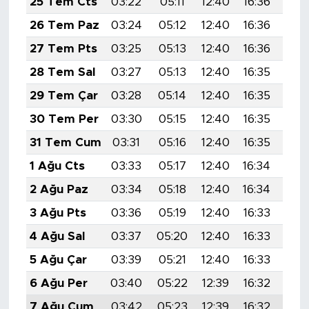
25 Tem Cts
03:22
05:11
12:40
16:36
19:
26 Tem Paz
03:24
05:12
12:40
16:36
19:
27 Tem Pts
03:25
05:13
12:40
16:36
19:
28 Tem Sal
03:27
05:13
12:40
16:35
19:
29 Tem Çar
03:28
05:14
12:40
16:35
19:
30 Tem Per
03:30
05:15
12:40
16:35
19:
31 Tem Cum
03:31
05:16
12:40
16:35
19:
1 Ağu Cts
03:33
05:17
12:40
16:34
19:
2 Ağu Paz
03:34
05:18
12:40
16:34
19:
3 Ağu Pts
03:36
05:19
12:40
16:33
19:
4 Ağu Sal
03:37
05:20
12:40
16:33
19:
5 Ağu Çar
03:39
05:21
12:40
16:33
19:
6 Ağu Per
03:40
05:22
12:39
16:32
19:
7 Ağu Cum
03:42
05:23
12:39
16:32
19: