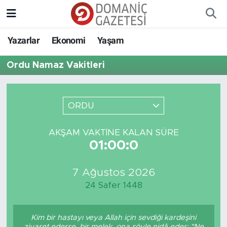
Yazarlar
Ekonomi
Yaşam
Ordu Namaz Vakitleri
ORDU
AKŞAM VAKTINE KALAN SÜRE
01:00:0
7 Ağustos 2026
24 Safer 1448
Kim bir hastayı veya Allah için sevdiği kardeşini
ziyaret ederse, bir melek, ona şöyle nidâ eder: "Ne