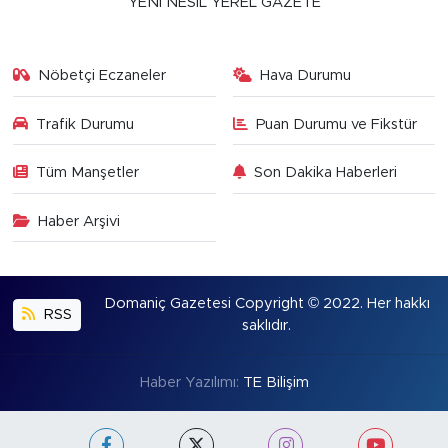
YENİ NESİL YEREL GAZETE
Nöbetçi Eczaneler
Hava Durumu
Trafik Durumu
Puan Durumu ve Fikstür
Tüm Manşetler
Son Dakika Haberleri
Haber Arşivi
Domaniç Gazetesi Copyright © 2022. Her hakkı
RSS
saklıdır.
Haber Yazılımı:
TE Bilişim