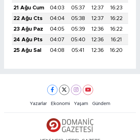
21 Ağu Cum
04:03
05:37
12:37
16:23
19:
22 Ağu Cts
04:04
05:38
12:37
16:22
19:
23 Ağu Paz
04:05
05:39
12:36
16:22
19:
24 Ağu Pts
04:07
05:40
12:36
16:21
19:
25 Ağu Sal
04:08
05:41
12:36
16:20
19:
Yazarlar
Ekonomi
Yaşam
Gündem