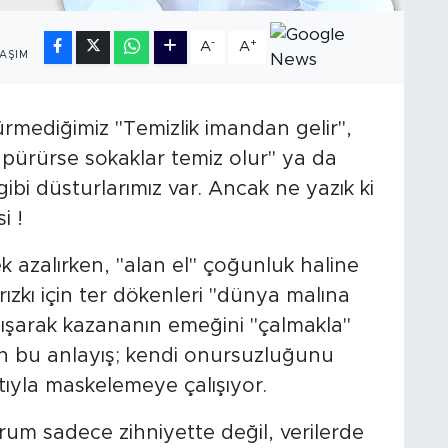
1
-
+
A
A
AŞIM
rmediğimiz "Temizlik imandan gelir",
pürürse sokaklar temiz olur" ya da
ibi düsturlarımız var. Ancak ne yazık ki
i !
azalırken, "alan el" çoğunluk haline
 rızkı için ter dökenleri "dünya malına
ışarak kazananın emeğini "çalmakla"
en bu anlayış; kendi onursuzluğunu
tıyla maskelemeye çalışıyor.
rum sadece zihniyette değil, verilerde