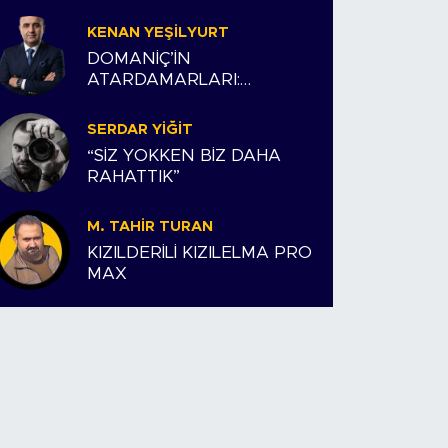
KENAN YEŞILYURT
DOMANİÇ’İN
ATARDAMARLARI:
ESNAFIMIZ VE BİZİM
HİKAYEMİZ
SERDAR YIĞIT
“SİZ YOKKEN BİZ DAHA
RAHATTIK”
M. TAHIR TURAN
KIZILDERİLİ KIZILELMA PRO
MAX