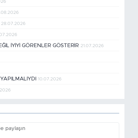
026
.08.2026
!
28.07.2026
.07.2026
DEĞİL İYİYİ GÖRENLER GÖSTERİR
21.07.2026
 YAPILMALIYDI
10.07.2026
.2026