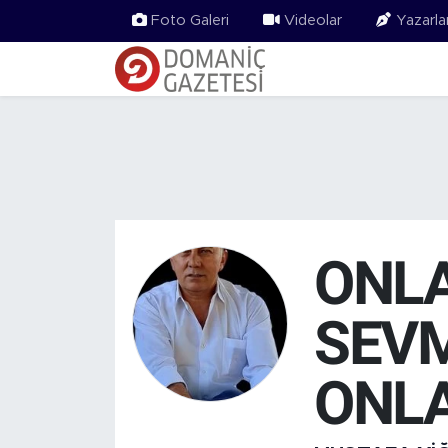
Foto Galeri
Videolar
Yazarla
ONLA
SEVM
ONLA