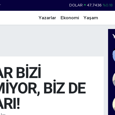
r
DOLAR
47,7436
%0.18
EURO
55,2510
%0.32
Yazarlar
Ekonomi
Yaşam
STERLİN
64,4811
%0.38
GRAM ALTIN
6660.55
%0
BİST100
13.779
%-14
BITCOIN
64.840,97
%-0.15
R BİZİ
İYOR, BİZ DE
RI!