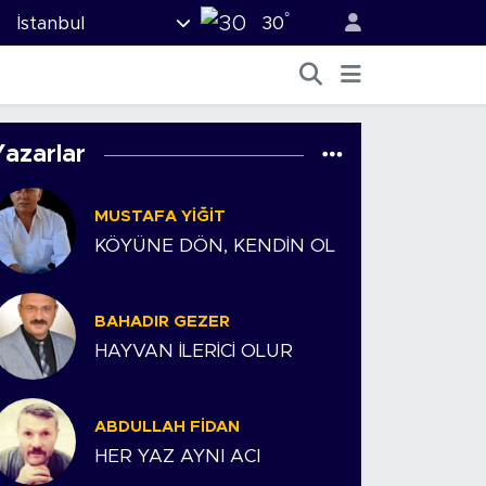
°
İstanbul
30
Yazarlar
MUSTAFA YIĞIT
KÖYÜNE DÖN, KENDİN OL
BAHADIR GEZER
HAYVAN İLERİCİ OLUR
ABDULLAH FIDAN
HER YAZ AYNI ACI