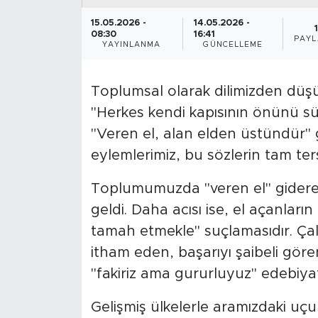
15.05.2026 -
14.05.2026 -
08:30
16:41
PAYL
YAYINLANMA
GÜNCELLEME
Toplumsal olarak dilimizden düşü
"Herkes kendi kapısının önünü sü
"Veren el, alan elden üstündür" g
eylemlerimiz, bu sözlerin tam ters
Toplumumuzda "veren el" giderek 
geldi. Daha acısı ise, el açanların
tamah etmekle" suçlamasıdır. Çal
itham eden, başarıyı şaibeli gör
"fakiriz ama gururluyuz" edebiya
Gelişmiş ülkelerle aramızdaki uçu