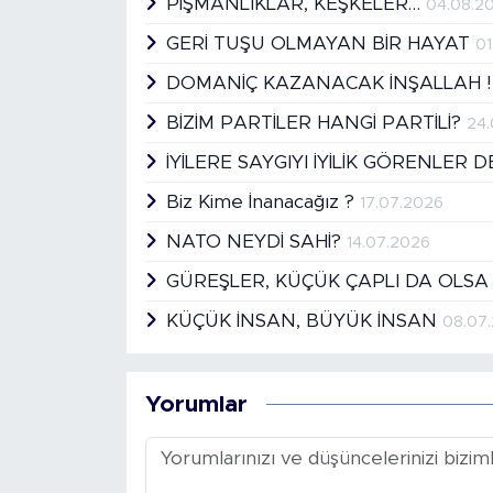
PİŞMANLIKLAR, KEŞKELER…
04.08.2
GERİ TUŞU OLMAYAN BİR HAYAT
01
DOMANİÇ KAZANACAK İNŞALLAH 
BİZİM PARTİLER HANGİ PARTİLİ?
24
İYİLERE SAYGIYI İYİLİK GÖRENLER 
Biz Kime İnanacağız ?
17.07.2026
NATO NEYDİ SAHİ?
14.07.2026
GÜREŞLER, KÜÇÜK ÇAPLI DA OLSA
KÜÇÜK İNSAN, BÜYÜK İNSAN
08.07
Yorumlar