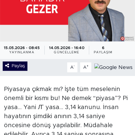
15.05.2026 - 08:45
14.05.2026 - 16:40
6
YAYINLANMA
GÜNCELLEME
PAYLAŞIM
Paylaş
-
+
A
A
Piyasaya çıkmak mı? İşte tüm meselenin
önemli bir kısmı bu! Ne demek “piyasa”? Pi
yasa… Yani Ꙥ yasa… 3,14 kanunu. İnsan
hayatının şimdiki anının 3,14 saniye
öncesine dönüş yapılabilir. Müdahale
edilebilir. Ayrıca 3,14 saniye sonrasına