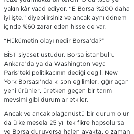
faize yatırmakta bir tercih. O da %50’ye
yakın kâr vaad ediyor. “E Borsa %200 daha
iyi işte.” diyebilirsiniz ve ancak aynı dönem
içinde %60 zarar eden hisse de var.
“Hükümetin olayı nedir Borsa’da?”
BİST siyaset üstüdür. Borsa İstanbul’u
Ankara’da ya da Washington veya
Paris’teki politikacının dediği değil, New
York Borsası’nda ki son eğilimler, çığır açan
yeni ürünler, üretken geçen bir tarım
mevsimi gibi durumlar etkiler.
Ancak ve ancak olağanüstü bir durum olur
da ülke mesela 25 yıl tek fikre hapsolursa
ve Borsa duruyorsa halen ayakta, o zaman