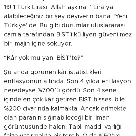
1₺! 1 Türk Lirası! Allah aşkına; 1 Lira’ya
alabileceğiniz bir şey deyiverin bana “Yeni
Türkiye”de. Bu gibi durumlar uluslararası
camia tarafından BİST’i külliyen güvenilmez
bir imajın içine sokuyor.
“Kâr yok mu yani BİST’te?”
Şu anda görünen kâr istatistikleri
enflasyonun altında. Son 4 yılda enflasyon
neredeyse %700’ü gördü. Son 4 sene
içinde en çok kâr getiren BİST hissesi bile
%200 civarında kalmakta. Ancak erimekte
olan paranın sığınabileceği bir liman
görüntüsünde halen. Tabii maddi varlığı