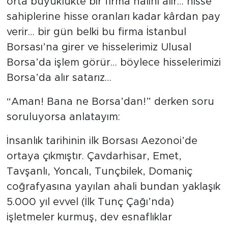
orta büyüklükte bir firma halini alır… hisse
sahiplerine hisse oranları kadar kârdan pay
verir… bir gün belki bu firma İstanbul
Borsası’na girer ve hisselerimiz Ulusal
Borsa’da işlem görür… böylece hisselerimizi
Borsa’da alır satarız…
“Aman! Bana ne Borsa’dan!” derken soru
soruluyorsa anlatayım:
İnsanlık tarihinin ilk Borsası Aezonoi’de
ortaya çıkmıştır. Çavdarhisar, Emet,
Tavşanlı, Yoncalı, Tunçbilek, Domaniç
coğrafyasına yayılan ahali bundan yaklaşık
5.000 yıl evvel (İlk Tunç Çağı’nda)
işletmeler kurmuş, dev esnaflıklar