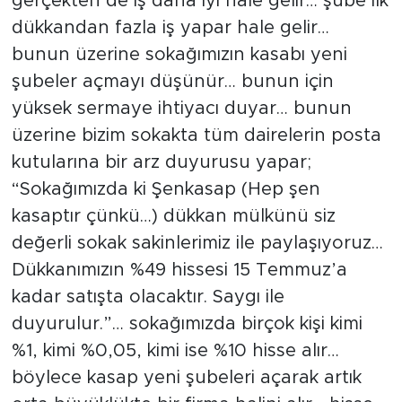
gerçekten de iş daha iyi hale gelir… şube ilk
dükkandan fazla iş yapar hale gelir…
bunun üzerine sokağımızın kasabı yeni
şubeler açmayı düşünür… bunun için
yüksek sermaye ihtiyacı duyar… bunun
üzerine bizim sokakta tüm dairelerin posta
kutularına bir arz duyurusu yapar;
“Sokağımızda ki Şenkasap (Hep şen
kasaptır çünkü…) dükkan mülkünü siz
değerli sokak sakinlerimiz ile paylaşıyoruz…
Dükkanımızın %49 hissesi 15 Temmuz’a
kadar satışta olacaktır. Saygı ile
duyurulur.”… sokağımızda birçok kişi kimi
%1, kimi %0,05, kimi ise %10 hisse alır…
böylece kasap yeni şubeleri açarak artık