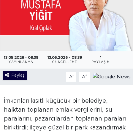
13.05.2026 - 08:38
13.05.2026 - 08:39
1
YAYINLANMA
GÜNCELLEME
PAYLAŞIM
Paylaş
-
+
A
A
İmkanları kısıtlı küçücük bir belediye,
halktan toplanan emlak vergilerini, su
paralarını, pazarcılardan toplanan paraları
biriktirdi; ilçeye güzel bir park kazandırmak