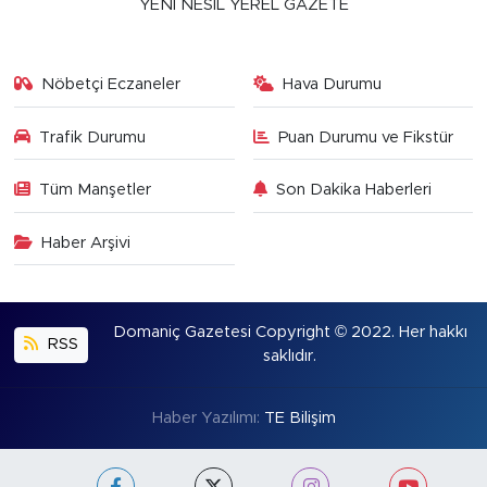
YENİ NESİL YEREL GAZETE
Nöbetçi Eczaneler
Hava Durumu
Trafik Durumu
Puan Durumu ve Fikstür
Tüm Manşetler
Son Dakika Haberleri
Haber Arşivi
Domaniç Gazetesi Copyright © 2022. Her hakkı
RSS
saklıdır.
Haber Yazılımı:
TE Bilişim