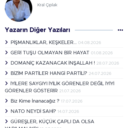
Kral Çıplak
Yazarın Diğer Yazıları
PİŞMANLIKLAR, KEŞKELER…
04.08.2026
GERİ TUŞU OLMAYAN BİR HAYAT
01.08.2026
DOMANİÇ KAZANACAK İNŞALLAH !
28.07.2026
BİZİM PARTİLER HANGİ PARTİLİ?
24.07.2026
İYİLERE SAYGIYI İYİLİK GÖRENLER DEĞİL İYİYİ
GÖRENLER GÖSTERİR
21.07.2026
Biz Kime İnanacağız ?
17.07.2026
NATO NEYDİ SAHİ?
14.07.2026
GÜREŞLER, KÜÇÜK ÇAPLI DA OLSA