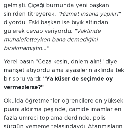
gelmişti. Çiçeği burnunda yeni başkan
sinirden titreyerek,
"Hizmet insana yapılır!"
diyordu. Eski başkan ise bıyık altından
gülerek cevap veriyordu:
"Vaktinde
muhalefetteyken bana demediğini
bırakmamıştın..."
Yerel basın "Ceza kesin, önlem alın!" diye
manşet atıyordu ama siyasilerin aklında tek
bir soru vardı:
"Ya küser de seçimde oy
vermezlerse?"
Okulda öğretmenler öğrencilere en yüksek
puanı aldırma peşinde, camide imamlar en
fazla umreci toplama derdinde, polis
sürgün yememe telaşındaydı. Atanmışların