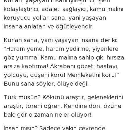
Kur'an; yaşayan insanı iyileştirici, işleri
kolaylaştırıcı, adaleti sağlayıcı, kamu malını
koruyucu yolları sana, yani yaşayan
insana anlatan ve öğütleyendir.
Kur'an sana, yani yaşayan insana der ki:
"Haram yeme, haram yedirme, yiyenlere
göz yumma! Kamu malına sahip çık, hırsıza,
arsıza kaptırma! Akrabanı gözet; hastayı,
yolcuyu, düşeni koru! Memleketini koru!"
Bunu sana söyler, ölüye değil.
Türk müsün? Kökünü araştır, geleneklerini
araştır, töreni öğren. Kendine dön, özüne
bak; gör o zaman neler oluyor!
İnsan mısın? Sadece yakın çevrende