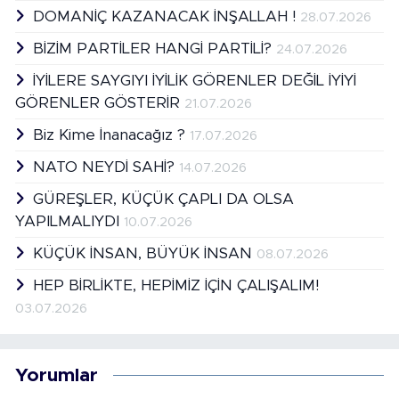
DOMANİÇ KAZANACAK İNŞALLAH !
28.07.2026
BİZİM PARTİLER HANGİ PARTİLİ?
24.07.2026
İYİLERE SAYGIYI İYİLİK GÖRENLER DEĞİL İYİYİ
GÖRENLER GÖSTERİR
21.07.2026
Biz Kime İnanacağız ?
17.07.2026
NATO NEYDİ SAHİ?
14.07.2026
GÜREŞLER, KÜÇÜK ÇAPLI DA OLSA
YAPILMALIYDI
10.07.2026
KÜÇÜK İNSAN, BÜYÜK İNSAN
08.07.2026
HEP BİRLİKTE, HEPİMİZ İÇİN ÇALIŞALIM!
03.07.2026
Yorumlar