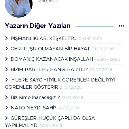
Kral Çıplak
Yazarın Diğer Yazıları
PİŞMANLIKLAR, KEŞKELER…
04.08.2026
GERİ TUŞU OLMAYAN BİR HAYAT
01.08.2026
DOMANİÇ KAZANACAK İNŞALLAH !
28.07.2026
BİZİM PARTİLER HANGİ PARTİLİ?
24.07.2026
İYİLERE SAYGIYI İYİLİK GÖRENLER DEĞİL İYİYİ
GÖRENLER GÖSTERİR
21.07.2026
Biz Kime İnanacağız ?
17.07.2026
NATO NEYDİ SAHİ?
14.07.2026
GÜREŞLER, KÜÇÜK ÇAPLI DA OLSA
YAPILMALIYDI
10.07.2026