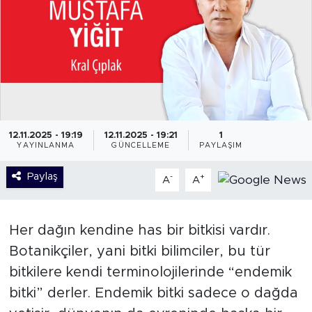
12.11.2025 - 19:19
12.11.2025 - 19:21
1
YAYINLANMA
GÜNCELLEME
PAYLAŞIM
Paylaş
-
+
A
A
Her dağın kendine has bir bitkisi vardır.
Botanikçiler, yani bitki bilimciler, bu tür
bitkilere kendi terminolojilerinde “endemik
bitki” derler. Endemik bitki sadece o dağda