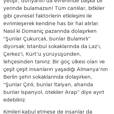
yetişir, dünyanın da evreninde başka bir
yerinde bulamazsın! Tüm canlılar, bitkiler
gibi çevresel faktörlerin etkileşimi ile
evrimleşerek kendine has bir hal alırlar.
Nasıl ki Domaniç pazarında dolaşırken
“Şunlar Çukurcalı, bunlar Bulamırlı”
diyorsak; İstanbul sokaklarında da Laz’ı,
Çerkez’i, Kürt’ü yürüyüşünden,
lehçesinden tanırız. Bir göç ülkesi olan ve
çeşit çeşit insanların yaşadığı Almanya’nın
Berlin şehri sokaklarında dolaşırken,
“Şunlar Çinli, bunlar İtalyan, ahanda
bunlar İspanyol, ötekiler Arap” diye ayırt
edebiliriz.
Kimileri kabul etmese de insanlar da