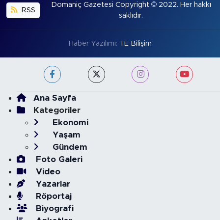
Domaniç Gazetesi Copyright © 2022. Her hakkı
RSS
saklıdır.
Haber Yazılımı:
TE Bilişim
Ana Sayfa
Kategoriler
Ekonomi
Yaşam
Gündem
Foto Galeri
Video
Yazarlar
Röportaj
Biyografi