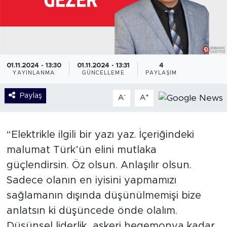
01.11.2024 - 13:30
01.11.2024 - 13:31
4
YAYINLANMA
GÜNCELLEME
PAYLAŞIM
Paylaş
-
+
A
A
“Elektrikle ilgili bir yazı yaz. İçeriğindeki
malumat Türk’ün elini mutlaka
güçlendirsin. Öz olsun. Anlaşılır olsun.
Sadece olanın en iyisini yapmamızı
sağlamanın dışında düşünülmemişi bize
anlatsın ki düşüncede önde olalım.
Düşünsel liderlik, askeri hegemonya kadar