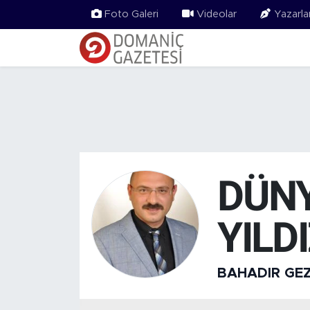
Foto Galeri
Videolar
Yazarla
DÜNY
YILD
BAHADIR GE