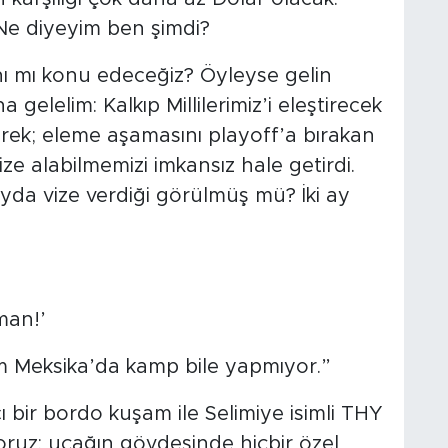
 Ne diyeyim ben şimdi?
ını mı konu edeceğiz? Öyleyse gelin
elelim: Kalkıp Millilerimiz’i eleştirecek
ek; eleme aşamasını playoff’a bırakan
ize alabilmemizi imkansız hale getirdi.
yda vize verdiği görülmüş mü? İki ay
man!’
kım Meksika’da kamp bile yapmıyor.”
ı bir bordo kuşam ile Selimiye isimli THY
ruz: uçağın gövdesinde hiçbir özel