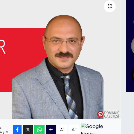
8
-
+
A
A
AŞIM