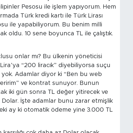
pinler Pesosu ile işlem yapıyorum. Hem
irmada Türk kredi kartı ile Türk Lirası
su ile yapabiliyorum. Bu benim milli
lak oldu. 10 sene boyunca TL ile çalıştık.
usu onlar mı? Bu ülkenin yöneticisi
ra’ya “200 liracık” diyebiliyorsa suçu
 yok. Adamlar diyor ki “Ben bu web
 veririm” ve kontrat sunuyor. Bunun
ncak iki gün sonra TL değer yitirecek ve
Dolar. İşte adamlar bunu zarar etmişlik
ki ay ki otomatik ödeme yine 3.000 TL
 karşılığı çok daha az Dolar olacak.