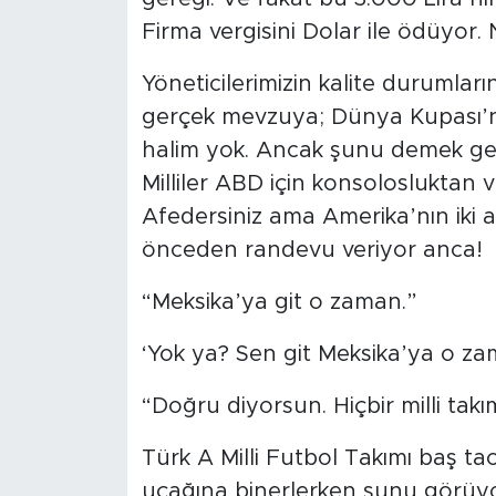
Firma vergisini Dolar ile ödüyor.
Yöneticilerimizin kalite durumlar
gerçek mevzuya; Dünya Kupası’na g
halim yok. Ancak şunu demek ger
Milliler ABD için konsolosluktan v
Afedersiniz ama Amerika’nın iki a
önceden randevu veriyor anca!
“Meksika’ya git o zaman.”
‘Yok ya? Sen git Meksika’ya o za
“Doğru diyorsun. Hiçbir milli ta
Türk A Milli Futbol Takımı baş tac
uçağına binerlerken şunu görüyo