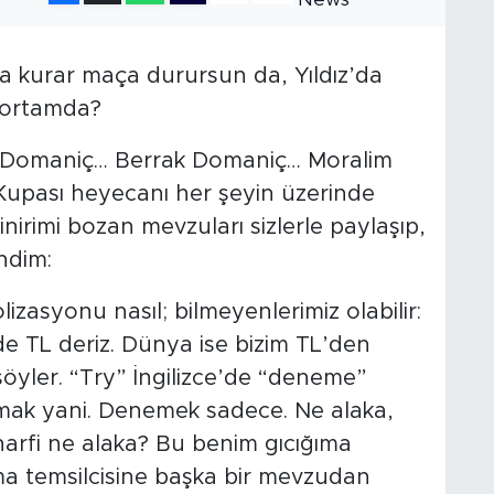
a kurar maça durursun da, Yıldız’da
r ortamda?
 Domaniç… Berrak Domaniç… Moralim
Kupası heyecanı her şeyin üzerinde
nirimi bozan mevzuları sizlerle paylaşıp,
ndim:
lizasyonu nasıl; bilmeyenlerimiz olabilir:
nde TL deriz. Dünya ise bizim TL’den
öyler. “Try” İngilizce’de “deneme”
ak yani. Denemek sadece. Ne alaka,
harfi ne alaka? Bu benim gıcığıma
irma temsilcisine başka bir mevzudan