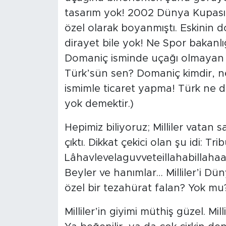
tasarım yok! 2002 Dünya Kupası’n
özel olarak boyanmıştı. Eskinin 
dirayet bile yok! Ne Spor bakan
Domaniç isminde uçağı olmayan T
Türk’sün sen? Domaniç kimdir, ne
ismimle ticaret yapma! Türk ne d
yok demektir.)
Hepimiz biliyoruz; Milliler vatan
çıktı. Dikkat çekici olan şu idi: Tr
Lâhavlevelaguvveteillahabillaha
Beyler ve hanımlar… Milliler’i D
özel bir tezahürat falan? Yok mu
Milliler’in giyimi müthiş güzel. Mi