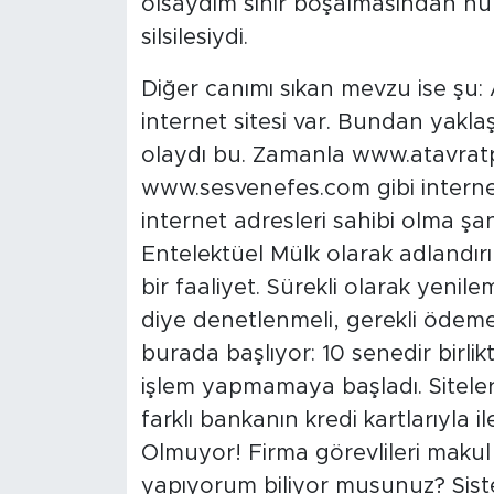
olsaydım sinir boşalmasından hü
silsilesiydi.
Diğer canımı sıkan mevzu ise şu: A
internet sitesi var. Bundan yaklaş
olaydı bu. Zamanla www.atavrat
www.sesvenefes.com gibi internet 
internet adresleri sahibi olma şa
Entelektüel Mülk olarak adlandırılı
bir faaliyet. Sürekli olarak yenile
diye denetlenmeli, gerekli ödeme
burada başlıyor: 10 senedir birlikt
işlem yapmamaya başladı. Sitele
farklı bankanın kredi kartlarıyl
Olmuyor! Firma görevlileri makul
yapıyorum biliyor musunuz? Siste