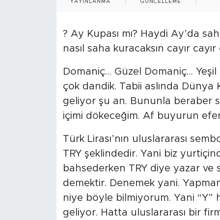
YAYINLANMA
GÜNCELLEME
? Ay Kupası mı? Haydi Ay’da sah
nasıl saha kuracaksın cayır cayı
Domaniç… Güzel Domaniç… Yeşil
çok dandik. Tabii aslında Dünya 
geliyor şu an. Bununla beraber si
içimi dökeceğim. Af buyurun efe
Türk Lirası’nın uluslararası sembo
TRY şeklindedir. Yani biz yurtiçi
bahsederken TRY diye yazar ve s
demektir. Denemek yani. Yapmam
niye böyle bilmiyorum. Yani “Y” 
geliyor. Hatta uluslararası bir f