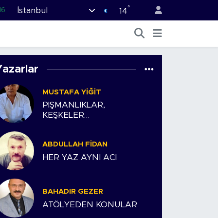
°
İstanbul
16
14
02
07
45
Yazarlar
70
MUSTAFA YIĞIT
63
PİŞMANLIKLAR,
KEŞKELER…
ABDULLAH FIDAN
HER YAZ AYNI ACI
BAHADIR GEZER
ATÖLYEDEN KONULAR