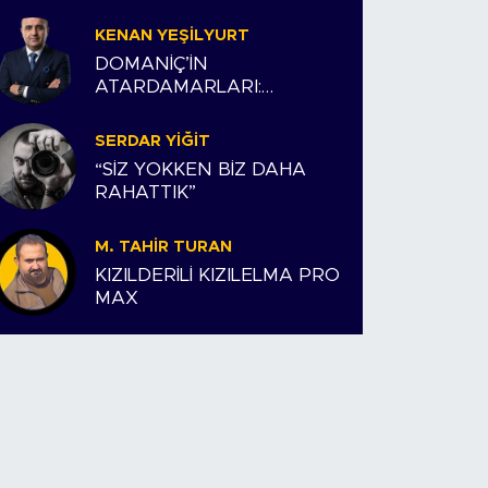
KENAN YEŞILYURT
DOMANİÇ’İN
ATARDAMARLARI:
ESNAFIMIZ VE BİZİM
HİKAYEMİZ
SERDAR YIĞIT
“SİZ YOKKEN BİZ DAHA
RAHATTIK”
M. TAHIR TURAN
KIZILDERİLİ KIZILELMA PRO
MAX