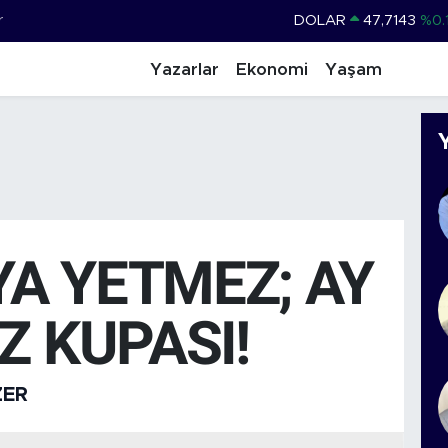
r
DOLAR
47,7143
%0.
EURO
55,0317
%-0.
Yazarlar
Ekonomi
Yaşam
STERLİN
64,2463
%0.
GRAM ALTIN
6510.40
%0.
BİST100
13.799
%
BITCOIN
64.225,61
%-0.
A YETMEZ; AY
IZ KUPASI!
ZER