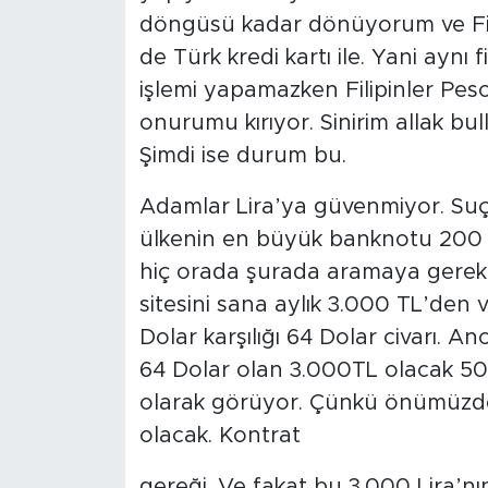
döngüsü kadar dönüyorum ve Fili
de Türk kredi kartı ile. Yani aynı f
işlemi yapamazken Filipinler Peso
onurumu kırıyor. Sinirim allak bul
Şimdi ise durum bu.
Adamlar Lira’ya güvenmiyor. Suçl
ülkenin en büyük banknotu 200 Li
hiç orada şurada aramaya gerek
sitesini sana aylık 3.000 TL’den
Dolar karşılığı 64 Dolar civarı. A
64 Dolar olan 3.000TL olacak 50 
olarak görüyor. Çünkü önümüzde
olacak. Kontrat
gereği. Ve fakat bu 3.000 Lira’nın