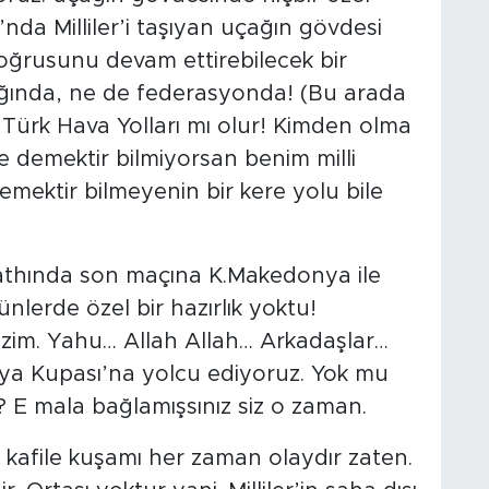
da Milliler’i taşıyan uçağın gövdesi
doğrusunu devam ettirebilecek bir
lığında, ne de federasyonda! (Bu arada
ürk Hava Yolları mı olur! Kimden olma
 demektir bilmiyorsan benim milli
emektir bilmeyenin bir kere yolu bile
 sathında son maçına K.Makedonya ile
ibünlerde özel bir hazırlık yoktu!
azim. Yahu… Allah Allah… Arkadaşlar…
ünya Kupası’na yolcu ediyoruz. Yok mu
? E mala bağlamışsınız siz o zaman.
lli kafile kuşamı her zaman olaydır zaten.