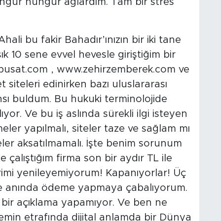
ngür hüngür ağlardım. Tam bir stres
hali bu fakir Bahadır’ınızın bir iki tane
ık 10 sene evvel hevesle giriştiğim bir
pusat.com , www.zehirzemberek.com ve
siteleri edinirken bazı uluslararası
nsı buldum. Bu hukuki terminolojide
yor. Ve bu iş aslında sürekli ilgi isteyen
meler yapılmalı, siteler taze ve sağlam mı
ler aksatılmamalı. İşte benim sorunum
e çalıştığım firma son bir aydır TL ile
rimi yenileyemiyorum! Kapanıyorlar! Üç
a ile anında ödeme yapmaya çabalıyorum.
 bir açıklama yapamıyor. Ve ben ne
min etrafında dijital anlamda bir Dünya