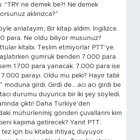
ım: “TRY ne demek be?! Ne demek
yorsunuz aklınızca?”
öyle anlatayım; Bir kitap aldım. İngilizce.
0 para. Ne oldu biliyor musunuz?
tular kitabı. Teslim etmiyorlar PTT’ye.
başlatırken gümrük benden 7.000 para
irsem 1.700 para yanacak. 7.000 para ise
m 7.000 parayı. Oldu mu peki? Hayır tabii
” moduna girdi. Girdi de… acı acı girdi be
tacı durumu duyunca bir iki şey söyledi.
anında çıktı! Daha Türkiye’den
daki mühürlenmiş gönderi çuvallarını kim
beni kapıma getirecek? Yanıt PTT.
tez için bu kitaba ihtiyaç duyuyor