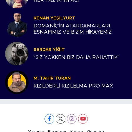
HER YAZ AYNI ACI
KENAN YEŞILYURT
DOMANİÇ’İN ATARDAMARLARI:
ESNAFIMIZ VE BİZİM HİKAYEMİZ
SERDAR YIĞIT
“SİZ YOKKEN BİZ DAHA RAHATTIK”
M. TAHIR TURAN
KIZILDERİLİ KIZILELMA PRO MAX
Yazarlar
Ekonomi
Yaşam
Gündem