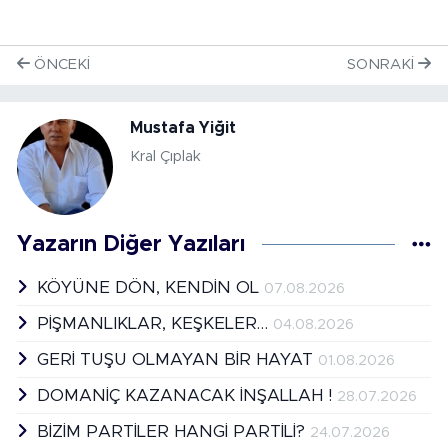
ÖNCEKI
SONRAKI
Mustafa Yiğit
Kral Çıplak
Yazarın Diğer Yazıları
KÖYÜNE DÖN, KENDİN OL
07.08.2026
PİŞMANLIKLAR, KEŞKELER…
04.08.2026
GERİ TUŞU OLMAYAN BİR HAYAT
01.08.2026
DOMANİÇ KAZANACAK İNŞALLAH !
28.07.2026
BİZİM PARTİLER HANGİ PARTİLİ?
24.07.2026