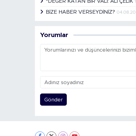
“DEĞER KATAN BİR VALİ: ALİ ÇELİK
BİZE HABER VERSEYDİNİZ?
04.08.2
Yorumlar
Gönder