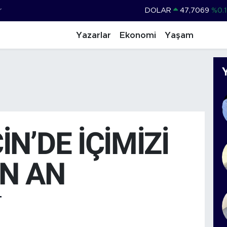
r
DOLAR
47,7069
%0.1
EURO
55,0265
%0.0
Yazarlar
Ekonomi
Yaşam
STERLİN
64,1897
%0.0
GRAM ALTIN
6574.81
%1.
BİST100
13.887
%6
BITCOIN
64.360,53
%-0.7
İN’DE İÇİMİZİ
AN AN
T