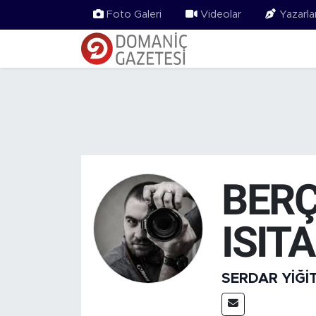
Foto Galeri
Videolar
Yazarla
BERÇ
ISIT
SERDAR YIĞI