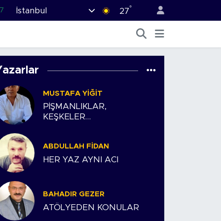
°
İstanbul
7
27
1
2
44
Yazarlar
4
MUSTAFA YIĞIT
6
PİŞMANLIKLAR,
KEŞKELER…
ABDULLAH FIDAN
HER YAZ AYNI ACI
BAHADIR GEZER
ATÖLYEDEN KONULAR