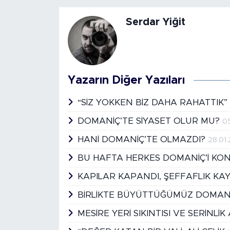
Serdar Yiğit
Yazarın Diğer Yazıları
“SİZ YOKKEN BİZ DAHA RAHATTIK
DOMANİÇ’TE SİYASET OLUR MU?
0
HANİ DOMANİÇ’TE OLMAZDI?
28.01
BU HAFTA HERKES DOMANİÇ’İ K
KAPILAR KAPANDI, ŞEFFAFLIK K
BİRLİKTE BÜYÜTTÜĞÜMÜZ DOMANİÇ
MESİRE YERİ SIKINTISI VE SERİNLİ