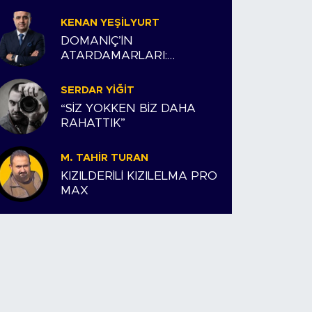
KENAN YEŞILYURT
DOMANİÇ’İN
ATARDAMARLARI:
ESNAFIMIZ VE BİZİM
HİKAYEMİZ
SERDAR YIĞIT
“SİZ YOKKEN BİZ DAHA
RAHATTIK”
M. TAHIR TURAN
KIZILDERİLİ KIZILELMA PRO
MAX