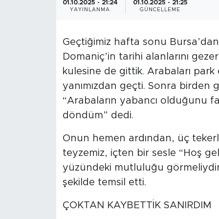
01.10.2025 - 21:24
01.10.2025 - 21:25
YAYINLANMA
GÜNCELLEME
Geçtiğimiz hafta sonu Bursa’dan, 
Domaniç’in tarihi alanlarını gez
kulesine de gittik. Arabaları park
yanımızdan geçti. Sonra birden ge
“Arabaların yabancı olduğunu far
döndüm” dedi.
Onun hemen ardından, üç tekerlek
teyzemiz, içten bir sesle “Hoş geld
yüzündeki mutluluğu görmeliydini
şekilde temsil etti.
ÇOKTAN KAYBETTİK SANIRDIM