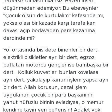
habersiz olması imkânsız. Bazen insan
düşünmeden edemiyor: Bu ebeveynler
"Çocuk ölsün de kurtulalım" kafasında mı,
yoksa olası bir kazada karşı tarafa kan
davası açıp bedavadan para kazanma
derdinde mi?
Yol ortasında bisiklete binenler bir dert,
elektrikli bisikletler ayrı bir dert, egzoz
patlatan motorcu gençler ise bambaşka bir
dert... Kolluk kuvvetleri bunları kovalasa
ayrı dert, yakalayıp kanuni işlem yapsa ayrı
bir dert. Allah korusun, cezai işlem
uygulanan çocuk bir parti başkanının
yahut nüfuzlu birinin evladıysa, o memur
kendine tayin yeri beğensin! Adalet yok,