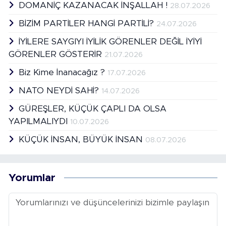
DOMANİÇ KAZANACAK İNŞALLAH !
28.07.2026
BİZİM PARTİLER HANGİ PARTİLİ?
24.07.2026
İYİLERE SAYGIYI İYİLİK GÖRENLER DEĞİL İYİYİ
GÖRENLER GÖSTERİR
21.07.2026
Biz Kime İnanacağız ?
17.07.2026
NATO NEYDİ SAHİ?
14.07.2026
GÜREŞLER, KÜÇÜK ÇAPLI DA OLSA
YAPILMALIYDI
10.07.2026
KÜÇÜK İNSAN, BÜYÜK İNSAN
08.07.2026
Yorumlar