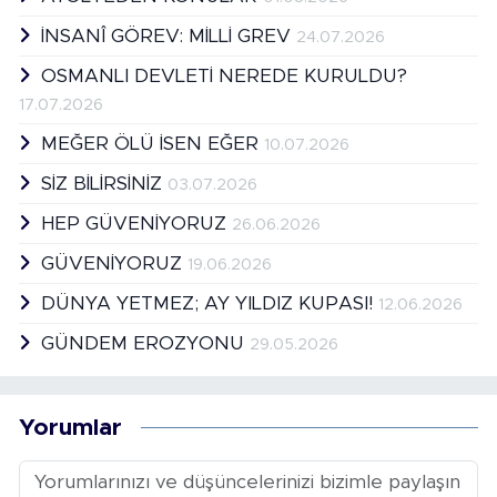
İNSANÎ GÖREV: MİLLİ GREV
24.07.2026
OSMANLI DEVLETİ NEREDE KURULDU?
17.07.2026
MEĞER ÖLÜ İSEN EĞER
10.07.2026
SİZ BİLİRSİNİZ
03.07.2026
HEP GÜVENİYORUZ
26.06.2026
GÜVENİYORUZ
19.06.2026
DÜNYA YETMEZ; AY YILDIZ KUPASI!
12.06.2026
GÜNDEM EROZYONU
29.05.2026
Yorumlar