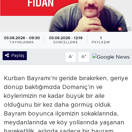
03.06.2026 - 09:30
03.06.2026 - 12:16
1
YAYINLANMA
GÜNCELLEME
PAYLAŞIM
Paylaş
-
+
A
A
Kurban Bayramı’nı geride bırakırken, geriye
dönüp baktığımızda Domaniç’in ve
köylerimizin ne kadar büyük bir aile
olduğunu bir kez daha görmüş olduk.
Bayram boyunca ilçemizin sokaklarında,
meydanlarında ve köy yollarında yaşanan
hareketlilik, aslında sadece bir bayram