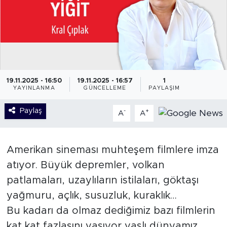
19.11.2025 - 16:50
19.11.2025 - 16:57
1
YAYINLANMA
GÜNCELLEME
PAYLAŞIM
Paylaş
-
+
A
A
Amerikan sineması muhteşem filmlere imza
atıyor. Büyük depremler, volkan
patlamaları, uzaylıların istilaları, göktaşı
yağmuru, açlık, susuzluk, kuraklık…
Bu kadarı da olmaz dediğimiz bazı filmlerin
kat kat fazlasını yaşıyor yaşlı dünyamız.