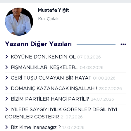
Mustafa Yiğit
Kral Çıplak
Yazarın Diğer Yazıları
KÖYÜNE DÖN, KENDİN OL
07.08.2026
PİŞMANLIKLAR, KEŞKELER…
04.08.2026
GERİ TUŞU OLMAYAN BİR HAYAT
01.08.2026
DOMANİÇ KAZANACAK İNŞALLAH !
28.07.2026
BİZİM PARTİLER HANGİ PARTİLİ?
24.07.2026
İYİLERE SAYGIYI İYİLİK GÖRENLER DEĞİL İYİYİ
GÖRENLER GÖSTERİR
21.07.2026
Biz Kime İnanacağız ?
17.07.2026