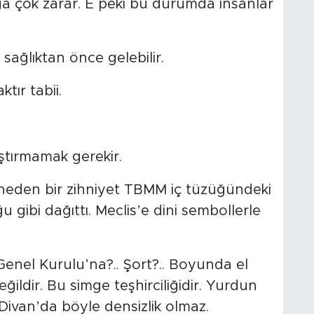
a çok zarar. E peki bu durumda insanlar
 sağlıktan önce gelebilir.
tır tabii.
rıştırmamak gerekir.
neden bir zihniyet TBMM iç tüzüğündeki
 gibi dağıttı. Meclis’e dini sembollerle
enel Kurulu’na?.. Şort?.. Boyunda el
ildir. Bu simge teşhirciliğidir. Yurdun
Divan’da böyle densizlik olmaz.