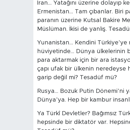
İran… Yatağını üzerine dolayıp ke
Ermenistan… Tam çıbanlar. Biri p
paranın üzerine Kutsal Bakire Mer
Müslüman. İkisi de yanlış. Tesad
Yunanistan… Kendini Türkiye’ye 
hüviyetinde… Dünya ülkelerinin ba
para aktarmak için bir ara istasy
çapı ufak bir ülkenin neredeyse he
garip değil mi? Tesadüf mü?
Rusya… Bozuk Putin Dönemi’ni y
Dünya’ya. Hep bir kambur insanl
Ya Türkî Devletler? Bağımsız Türk
hepsinde bir diktatör var. Hepsind