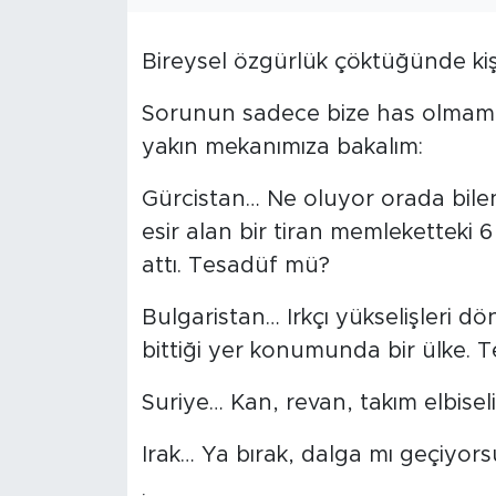
Bireysel özgürlük çöktüğünde kişil
Sorunun sadece bize has olmaması
yakın mekanımıza bakalım:
Gürcistan… Ne oluyor orada bileni
esir alan bir tiran memleketteki 6
attı. Tesadüf mü?
Bulgaristan… Irkçı yükselişleri d
bittiği yer konumunda bir ülke.
Suriye… Kan, revan, takım elbise
Irak… Ya bırak, dalga mı geçiyo