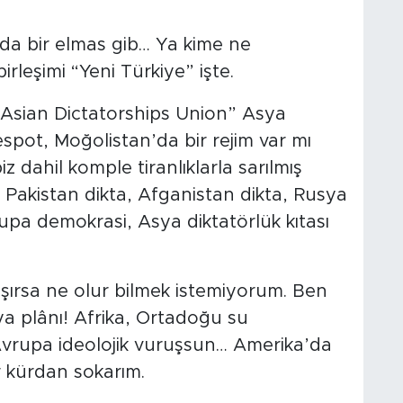
nda bir elmas gib… Ya kime ne
rleşimi “Yeni Türkiye” işte.
“Asian Dictatorships Union” Asya
despot, Moğolistan’da bir rejim var mı
 dahil komple tiranlıklarla sarılmış
, Pakistan dikta, Afganistan dikta, Rusya
a demokrasi, Asya diktatörlük kıtası
ışırsa ne olur bilmek istemiyorum. Ben
ya plânı! Afrika, Ortadoğu su
 Avrupa ideolojik vuruşsun… Amerika’da
r kürdan sokarım.