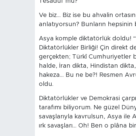
Tesadüf mü?
Ve biz… Biz ise bu ahvalin ortası
anlatıyorsun? Bunların hepsinin bi
Asya komple diktatörlük doldu! 
Diktatörlükler Birliği! Çin direkt 
gerçekten; Türkî Cumhuriyetler biz
halde, İran dikta, Hindistan dikta
hakeza… Bu ne be?! Resmen Avrup
oldu.
Diktatörlükler ve Demokrasi çarp
tarafımı biliyorum. Ne güzel Dün
savaşlarıyla kavrulsun, Asya ile
ırk savaşları… Oh! Ben o plâna bi