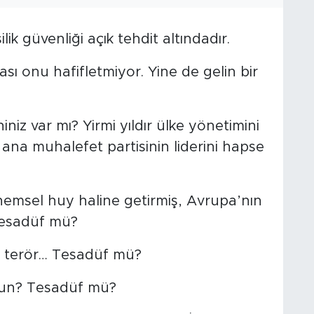
ik güvenliği açık tehdit altındadır.
 onu hafifletmiyor. Yine de gelin bir
niz var mı? Yirmi yıldır ülke yönetimini
 ana muhalefet partisinin liderini hapse
önemsel huy haline getirmiş, Avrupa’nın
 Tesadüf mü?
li terör… Tesadüf mü?
rsun? Tesadüf mü?