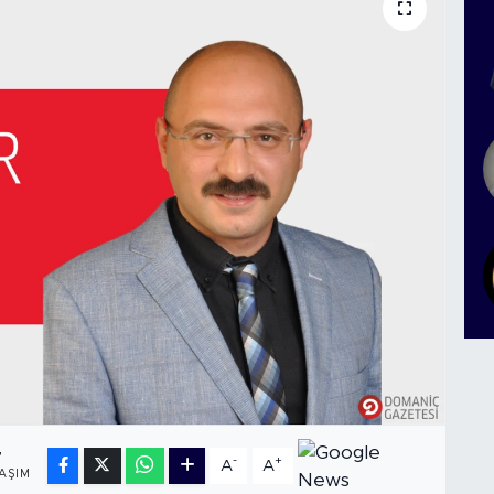
7
-
+
A
A
AŞIM