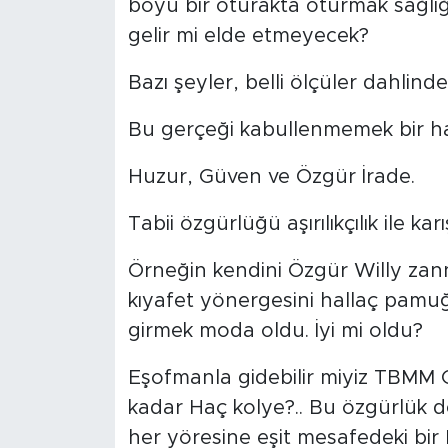
boyu bir oturakta oturmak sağlığ
gelir mi elde etmeyecek?
Bazı şeyler, belli ölçüler dahlinde
Bu gerçeği kabullenmemek bir hak
Huzur, Güven ve Özgür İrade.
Tabii özgürlüğü aşırılıkçılık ile ka
Örneğin kendini Özgür Willy zan
kıyafet yönergesini hallaç pamuğu
girmek moda oldu. İyi mi oldu?
Eşofmanla gidebilir miyiz TBMM G
kadar Haç kolye?.. Bu özgürlük değ
her yöresine eşit mesafedeki bir 