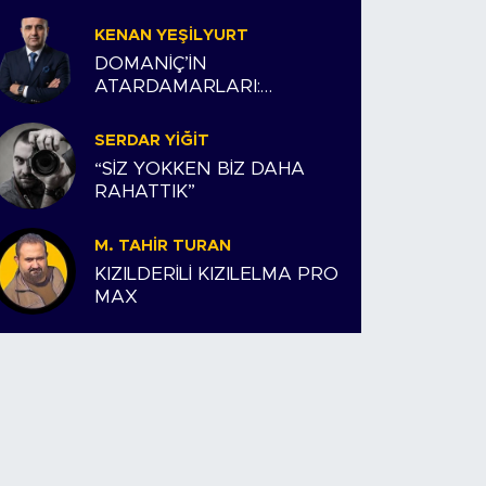
KENAN YEŞILYURT
DOMANİÇ’İN
ATARDAMARLARI:
ESNAFIMIZ VE BİZİM
HİKAYEMİZ
SERDAR YIĞIT
“SİZ YOKKEN BİZ DAHA
RAHATTIK”
M. TAHIR TURAN
KIZILDERİLİ KIZILELMA PRO
MAX