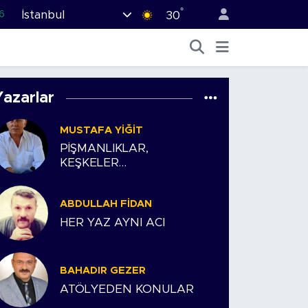
°
İstanbul
6
30
2
2
2
Yazarlar
8
MUSTAFA YIĞIT
6
PİŞMANLIKLAR,
KEŞKELER…
ABDULLAH FIDAN
HER YAZ AYNI ACI
BAHADIR GEZER
ATÖLYEDEN KONULAR