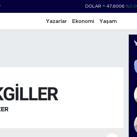
r
DOLAR
47,6006
%0.0
EURO
55,0250
%0.0
Yazarlar
Ekonomi
Yaşam
STERLİN
64,2398
%0.
GRAM ALTIN
6513.94
%0.3
BİST100
13.768
%4
BITCOIN
64.643,95
%0.1
GİLLER
ZER