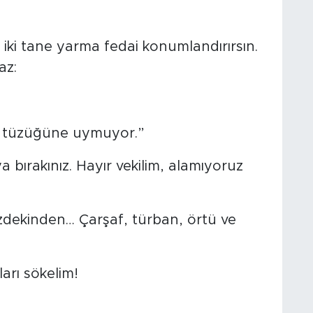
 iki tane yarma fedai konumlandırırsın.
az:
ul tüzüğüne uymuyor.”
ya bırakınız. Hayır vekilim, alamıyoruz
izdekinden… Çarşaf, türban, örtü ve
arı sökelim!