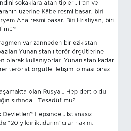
ndini sokaklara atan tipler… İran ve
aranın üzerine Kâbe resmi basar, biri
yem Ana resmi basar. Biri Hristiyan, biri
üf mü?
rağmen var zanneden bir ezikistan
zıları Yunanistan’ı terör örgütlerine
on olarak kullanıyorlar. Yunanistan kadar
r terörist örgütle iletişimi olması biraz
aşamakta olan Rusya… Hep dert oldu
ığın sırtında… Tesadüf mü?
 Devletleri? Hepsinde… İstisnasız
e “20 yıldır iktidarım”cılar hakim.