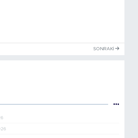
SONRAKI
26
026