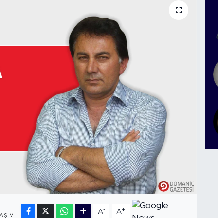
1
-
+
A
A
AŞIM