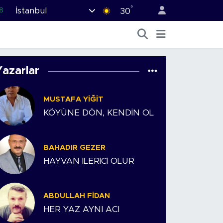
°
İstanbul
8
30
2
8
0
Yazarlar
4
MUSTAFA YIĞIT
5
KÖYÜNE DÖN, KENDİN OL
BAHADIR GEZER
HAYVAN İLERİCİ OLUR
ABDULLAH FIDAN
HER YAZ AYNI ACI