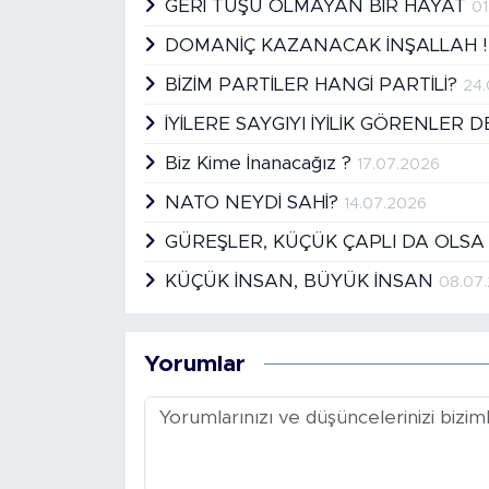
GERİ TUŞU OLMAYAN BİR HAYAT
01
DOMANİÇ KAZANACAK İNŞALLAH 
BİZİM PARTİLER HANGİ PARTİLİ?
24
İYİLERE SAYGIYI İYİLİK GÖRENLER 
Biz Kime İnanacağız ?
17.07.2026
NATO NEYDİ SAHİ?
14.07.2026
GÜREŞLER, KÜÇÜK ÇAPLI DA OLSA
KÜÇÜK İNSAN, BÜYÜK İNSAN
08.07
Yorumlar