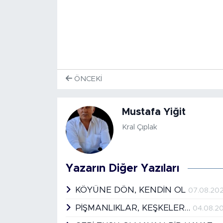
ÖNCEKI
Mustafa Yiğit
Kral Çıplak
Yazarın Diğer Yazıları
KÖYÜNE DÖN, KENDİN OL
07.08.20
PİŞMANLIKLAR, KEŞKELER…
04.08.2