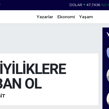
r
DOLAR
47,7436
%0.1
EURO
55,2510
%0.3
Yazarlar
Ekonomi
Yaşam
STERLİN
64,4811
%0.3
GRAM ALTIN
6660.55
%
BİST100
13.779
%-1
BITCOIN
64.840,97
%-0.1
 İYİLİKLERE
BAN OL
IT