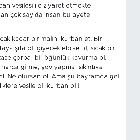
an vesilesi ile ziyaret etmekte,
an çok sayıda insan bu ayete
cak kadar bir malın, kurban et. Bir
a şifa ol, giyecek elbise ol, sıcak bir
kase çorba, bir öğünlük kavurma ol.
harca girme, şov yapma, sıkıntıya
an el. Ne olursan ol. Ama şu bayramda gel
iliklere vesile ol, kurban ol !