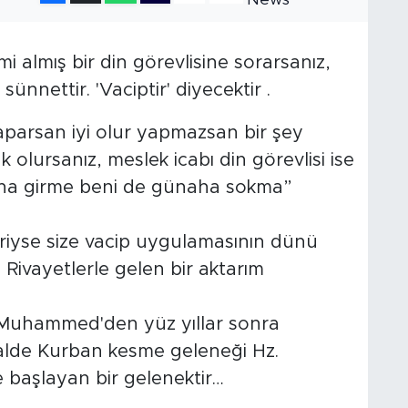
mi almış bir din görevlisine sorarsanız,
ünnettir. 'Vaciptir' diyecektir .
Yaparsan iyi olur yapmazsan bir şey
 olursanız, meslek icabı din görevlisi ise
aha girme beni de günaha sokma”
iriyse size vacip uygulamasının dünü
 Rivayetlerle gelen bir aktarım
 Muhammed'den yüz yıllar sonra
lde Kurban kesme geleneği Hz.
başlayan bir gelenektir…