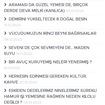
ARAMASI DA GÜZEL YEMESİ DE, BİRÇOK
DERDE DEVA MELKİ (KANLICA)
05.01.2024
DEMİRİNİ YÜKSELTECEK 8 DOĞAL BESİN
15.12.2023
VÜCUDUMUZUN İKİNCİ BEYNİ BAĞIRSAKLAR
08.12.2023
SEVENİ DE ÇOK SEVMEYENİ DE... MADEN
SUYU
18.11.2023
BİR AVUÇ KURUYEMİŞ NELERİ YENERMİŞ ?
10.11.2023
HERKESİN EDİNMESİ GEREKEN KÜLTÜR;
KAHVE
20.10.2023
ESKİDEN DEDELERİMİZ NİNELERİMİZ SÜREKLİ
HAMUR İŞİ YEMESİNE RAĞMEN NEDEN KİLOLU
DEĞİLDİ ?
09.10.2023