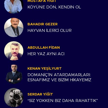
MUSTAFA YIĞIT
KÖYÜNE DÖN, KENDİN OL
BAHADIR GEZER
HAYVAN İLERİCİ OLUR
ABDULLAH FIDAN
HER YAZ AYNI ACI
KENAN YEŞILYURT
DOMANİÇ’İN ATARDAMARLARI:
ESNAFIMIZ VE BİZİM HİKAYEMİZ
SERDAR YIĞIT
“SİZ YOKKEN BİZ DAHA RAHATTIK”