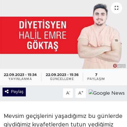
22.09.2023 - 15:34
22.09.2023 - 15:36
7
YAYINLANMA
GÜNCELLEME
PAYLAŞIM
Paylaş
-
+
A
A
Mevsim geçişlerini yaşadığımız bu günlerde
giydiğimiz kıyafetlerden tutun yediğimiz