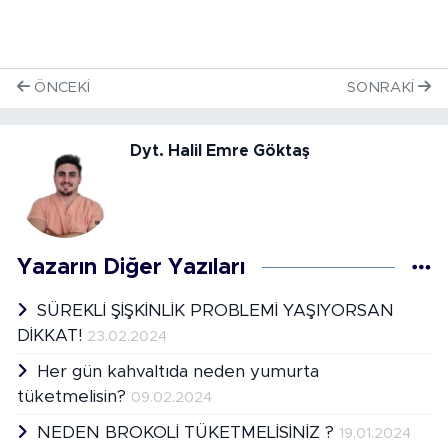
ÖNCEKI
SONRAKI
Dyt. Halil Emre Göktaş
Yazarın Diğer Yazıları
SÜREKLİ ŞİŞKİNLİK PROBLEMİ YAŞIYORSAN
DİKKAT!
23.02.2024
Her gün kahvaltıda neden yumurta
tüketmelisin?
09.02.2024
NEDEN BROKOLİ TÜKETMELİSİNİZ ?
19.01.2024