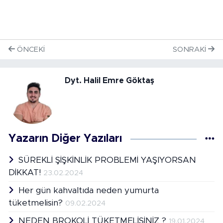
ÖNCEKI
SONRAKI
Dyt. Halil Emre Göktaş
Yazarın Diğer Yazıları
SÜREKLİ ŞİŞKİNLİK PROBLEMİ YAŞIYORSAN
DİKKAT!
23.02.2024
Her gün kahvaltıda neden yumurta
tüketmelisin?
09.02.2024
NEDEN BROKOLİ TÜKETMELİSİNİZ ?
19.01.2024