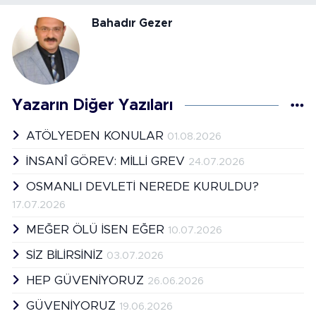
Bahadır Gezer
Yazarın Diğer Yazıları
ATÖLYEDEN KONULAR
01.08.2026
İNSANÎ GÖREV: MİLLİ GREV
24.07.2026
OSMANLI DEVLETİ NEREDE KURULDU?
17.07.2026
MEĞER ÖLÜ İSEN EĞER
10.07.2026
SİZ BİLİRSİNİZ
03.07.2026
HEP GÜVENİYORUZ
26.06.2026
GÜVENİYORUZ
19.06.2026