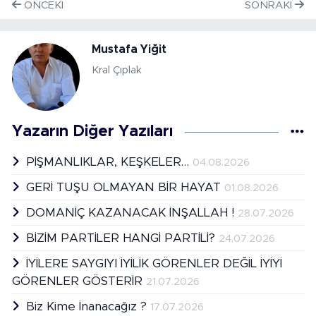
ÖNCEKI
SONRAKI
Mustafa Yiğit
Kral Çıplak
Yazarın Diğer Yazıları
PİŞMANLIKLAR, KEŞKELER…
04.08.2026
GERİ TUŞU OLMAYAN BİR HAYAT
01.08.2026
DOMANİÇ KAZANACAK İNŞALLAH !
28.07.2026
BİZİM PARTİLER HANGİ PARTİLİ?
24.07.2026
İYİLERE SAYGIYI İYİLİK GÖRENLER DEĞİL İYİYİ
GÖRENLER GÖSTERİR
21.07.2026
Biz Kime İnanacağız ?
17.07.2026