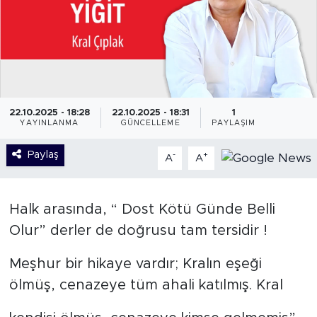
22.10.2025 - 18:28
22.10.2025 - 18:31
1
YAYINLANMA
GÜNCELLEME
PAYLAŞIM
Paylaş
-
+
A
A
Halk arasında, “ Dost Kötü Günde Belli
Olur” derler de doğrusu tam tersidir !
Meşhur bir hikaye vardır; Kralın eşeği
ölmüş, cenazeye tüm ahali katılmış. Kral