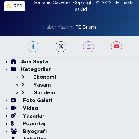
Domaniç Gazetesi Copyright © 2022. Her hakkı
RSS
saklıdır.
Haber Yazılımı:
TE Bilişim
Ana Sayfa
Kategoriler
Ekonomi
Yaşam
Gündem
Foto Galeri
Video
Yazarlar
Röportaj
Biyografi