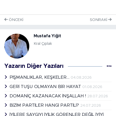
ÖNCEKI
SONRAKI
Mustafa Yiğit
Kral Çıplak
Yazarın Diğer Yazıları
PİŞMANLIKLAR, KEŞKELER…
04.08.2026
GERİ TUŞU OLMAYAN BİR HAYAT
01.08.2026
DOMANİÇ KAZANACAK İNŞALLAH !
28.07.2026
BİZİM PARTİLER HANGİ PARTİLİ?
24.07.2026
İYİLERE SAYGIYI İYİLİK GÖRENLER DEĞİL İYİYİ