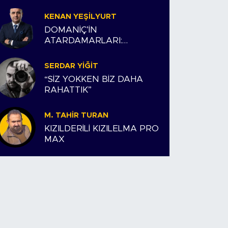
KENAN YEŞILYURT
DOMANİÇ’İN
ATARDAMARLARI:
ESNAFIMIZ VE BİZİM
HİKAYEMİZ
SERDAR YIĞIT
“SİZ YOKKEN BİZ DAHA
RAHATTIK”
M. TAHIR TURAN
KIZILDERİLİ KIZILELMA PRO
MAX