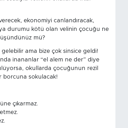
 verecek, ekonomiyi canlandıracak,
ya durumu kötü olan velinin çocuğu ne
ç düşündünüz mü?
elebilir ama bize çok sinsice geldi!
ığında inananlar “el alem ne der” diye
lüyorsa, okullarda çocuğunun rezil
ar borcuna sokulacak!
üzüne çıkarmaz.
 etmez.
z.