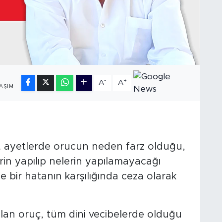
-
+
A
A
AŞIM
87. ayetlerde orucun neden farz olduğu,
rin yapılıp nelerin yapılamayacağı
se bir hatanın karşılığında ceza olarak
ılan oruç, tüm dini vecibelerde olduğu