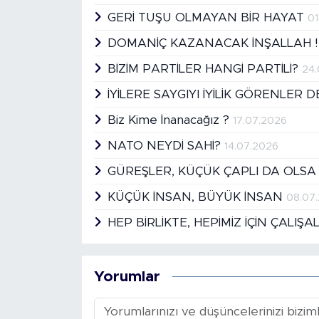
GERİ TUŞU OLMAYAN BİR HAYAT
01
DOMANİÇ KAZANACAK İNŞALLAH 
BİZİM PARTİLER HANGİ PARTİLİ?
24
İYİLERE SAYGIYI İYİLİK GÖRENLER 
Biz Kime İnanacağız ?
17.07.2026
NATO NEYDİ SAHİ?
14.07.2026
GÜREŞLER, KÜÇÜK ÇAPLI DA OLSA
KÜÇÜK İNSAN, BÜYÜK İNSAN
08.07
HEP BİRLİKTE, HEPİMİZ İÇİN ÇALIŞA
Yorumlar