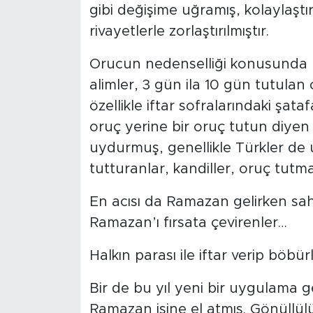
gibi değişime uğramış, kolaylaştır
rivayetlerle zorlaştırılmıştır.
Orucun nedenselliği konusunda b
alimler, 3 gün ila 10 gün tutulan
özellikle iftar sofralarındaki şata
oruç yerine bir oruç tutun diyen
uydurmuş, genellikle Türkler de
tutturanlar, kandiller, oruç tut
En acısı da Ramazan gelirken sahur
Ramazan’ı fırsata çevirenler…
Halkın parası ile iftar verip böbü
Bir de bu yıl yeni bir uygulama gel
Ramazan işine el atmış. Gönüllülük