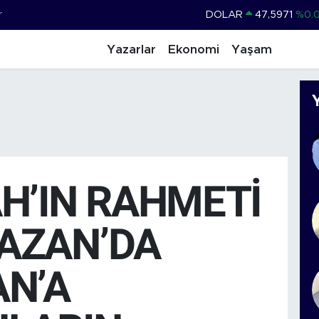
r
DOLAR
47,5971
%0.
EURO
55,1336
%0.
Yazarlar
Ekonomi
Yaşam
STERLİN
64,2534
%0.
GRAM ALTIN
6527.85
%0.
BİST100
13.703
%
BITCOIN
64.475,47
%0.
H’IN RAHMETİ
AZAN’DA
N’A