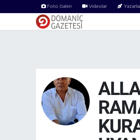
Foto Galeri
Videolar
Yazarla
ALLA
RAM
KURA