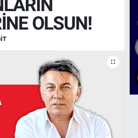
NLARIN
İNE OLSUN!
IT