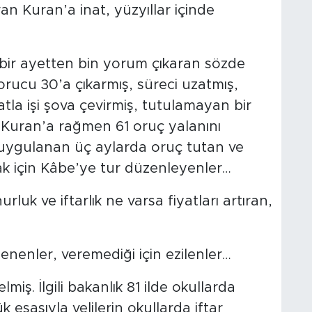
an Kuran’a inat, yüzyıllar içinde
ir ayetten bin yorum çıkaran sözde
 orucu 30’a çıkarmış, süreci uzatmış,
fatla işi şova çevirmiş, tutulamayan bir
 Kuran’a rağmen 61 oruç yalanını
 uygulanan üç aylarda oruç tutan ve
mak için Kâbe’ye tur düzenleyenler…
luk ve iftarlık ne varsa fiyatları artıran,
rlenenler, veremediği için ezilenler…
miş. İlgili bakanlık 81 ilde okullarda
 esasıyla velilerin okullarda iftar