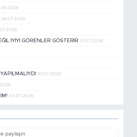
.08.2026
!
28.07.2026
.07.2026
DEĞİL İYİYİ GÖRENLER GÖSTERİR
21.07.2026
 YAPILMALIYDI
10.07.2026
.2026
LIM!
03.07.2026