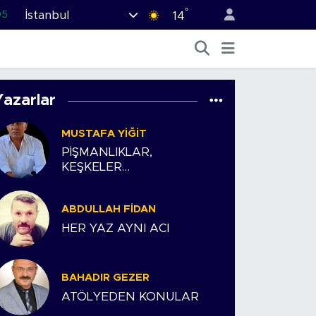
°
İstanbul
05
14
18
22
54
Yazarlar
0
MUSTAFA YIĞIT
66
PİŞMANLIKLAR,
KEŞKELER…
ABDULLAH FIDAN
HER YAZ AYNI ACI
BAHADIR GEZER
ATÖLYEDEN KONULAR