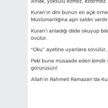
Ahlak, yoksulu ezmez, ezdirmez.
Kuran’ın dini bunun en açık örne
Müslümanlığına aşırı saldırı vardır
Kuran’ı anladığı dilde okuyup b
övülür.
“Oku” ayetine uyanlara sövülür, i
Peki buna müsaade eden kimdir d
görürüsün!
Allah’ın Rahmeti Ramazan’da Kur