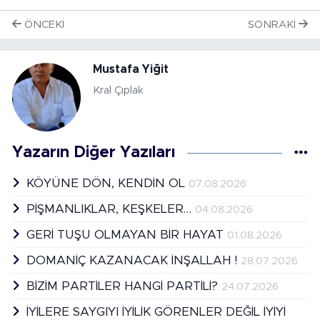
ÖNCEKI
SONRAKI
Mustafa Yiğit
Kral Çıplak
Yazarın Diğer Yazıları
KÖYÜNE DÖN, KENDİN OL
07.08.2026
PİŞMANLIKLAR, KEŞKELER…
04.08.2026
GERİ TUŞU OLMAYAN BİR HAYAT
01.08.2026
DOMANİÇ KAZANACAK İNŞALLAH !
28.07.2026
BİZİM PARTİLER HANGİ PARTİLİ?
24.07.2026
İYİLERE SAYGIYI İYİLİK GÖRENLER DEĞİL İYİYİ