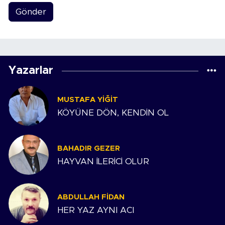
Gönder
Yazarlar
MUSTAFA YIĞIT
KÖYÜNE DÖN, KENDİN OL
BAHADIR GEZER
HAYVAN İLERİCİ OLUR
ABDULLAH FIDAN
HER YAZ AYNI ACI