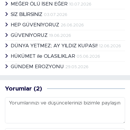
MEĞER ÖLÜ İSEN EĞER
10.07.2026
SİZ BİLİRSİNİZ
03.07.2026
HEP GÜVENİYORUZ
26.06.2026
GÜVENİYORUZ
19.06.2026
DÜNYA YETMEZ; AY YILDIZ KUPASI!
12.06.2026
HÜKÜMET ile OLASILIKLAR
05.06.2026
GÜNDEM EROZYONU
29.05.2026
Yorumlar (2)