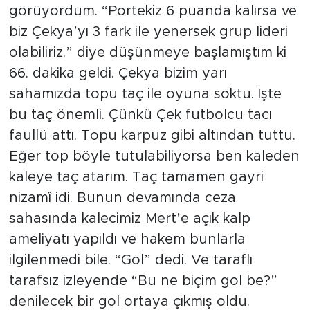
görüyordum. “Portekiz 6 puanda kalırsa ve
biz Çekya’yı 3 fark ile yenersek grup lideri
olabiliriz.” diye düşünmeye başlamıştım ki
66. dakika geldi. Çekya bizim yarı
sahamızda topu taç ile oyuna soktu. İşte
bu taç önemli. Çünkü Çek futbolcu tacı
faullü attı. Topu karpuz gibi altından tuttu.
Eğer top böyle tutulabiliyorsa ben kaleden
kaleye taç atarım. Taç tamamen gayri
nizamî idi. Bunun devamında ceza
sahasında kalecimiz Mert’e açık kalp
ameliyatı yapıldı ve hakem bunlarla
ilgilenmedi bile. “Gol” dedi. Ve taraflı
tarafsız izleyende “Bu ne biçim gol be?”
denilecek bir gol ortaya çıkmış oldu.