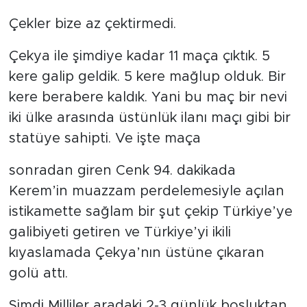
Çekler bize az çektirmedi.
Çekya ile şimdiye kadar 11 maça çıktık. 5
kere galip geldik. 5 kere mağlup olduk. Bir
kere berabere kaldık. Yani bu maç bir nevi
iki ülke arasında üstünlük ilanı maçı gibi bir
statüye sahipti. Ve işte maça
sonradan giren Cenk 94. dakikada
Kerem’in muazzam perdelemesiyle açılan
istikamette sağlam bir şut çekip Türkiye’ye
galibiyeti getiren ve Türkiye’yi ikili
kıyaslamada Çekya’nın üstüne çıkaran
golü attı.
Şimdi Milliler aradaki 2-3 günlük boşluktan