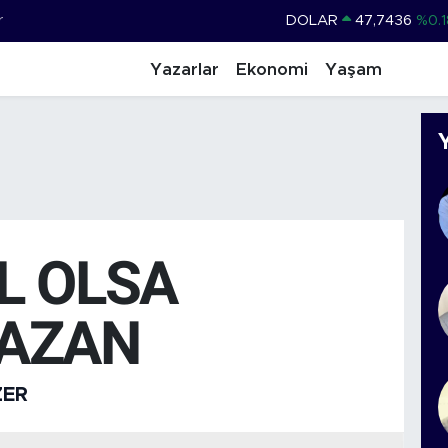
r
DOLAR
47,7436
%0.1
EURO
55,2510
%0.3
Yazarlar
Ekonomi
Yaşam
STERLİN
64,4811
%0.3
GRAM ALTIN
6660.55
%0.0
BİST100
13.779
%-1
BITCOIN
64.944,08
%-0.1
L OLSA
AZAN
ZER