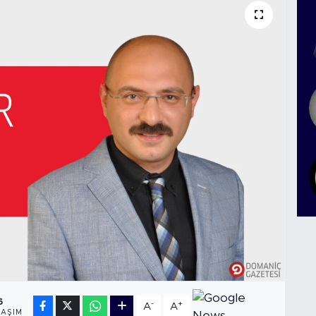
6
-
+
A
A
LAŞIM