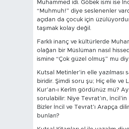
Muhammed idi. Göbek ismi ise İnci
“Muhmuh!” diye seslenenler vardı
açıdan da çocuk için üzülüyord
taşımak kolay değil.
Farklı inanç ve kültürlerde Muha
olağan bir Müslüman nasıl hiss
ismine “Çok güzel olmuş” mu diy
Kutsal Metinler’in elle yazılması
biridir. Şimdi soru şu; Hiç elle ve
Kur’an-ı Kerîm gördünüz mü? Ayn
sorulabilir: Niye Tevrat’ın, İncil
Bizler İncil ve Tevrat’ı Arapça di
bunları?