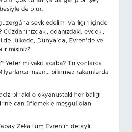
yorum. Çok tuhaf ya da garip bir şey
esiyle de olur.
 güzergâha sevk edelim: Varlığın içinde
z? Cüzdanınızdaki, odanızdaki, evdeki,
 ilde, ülkede, Dünya’da, Evren’de ve
ir misiniz?
z? Yeter mi vakit acaba? Trilyonlarca
 Milyarlarca insan… bilinmez rakamlarda
.
ciz bir akıl o okyanustaki her balığı
birine can üflemekle meşgul olan
Yapay Zeka tüm Evren’in detaylı