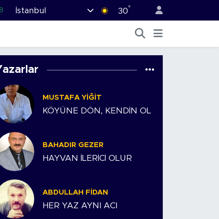
°
İstanbul
8
30
2
8
3
Yazarlar
4
MUSTAFA YIĞIT
8
KÖYÜNE DÖN, KENDİN OL
BAHADIR GEZER
HAYVAN İLERİCİ OLUR
ABDULLAH FIDAN
HER YAZ AYNI ACI