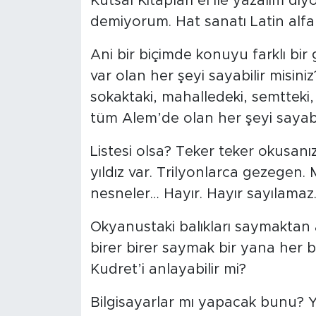
Kutsal Kitapları el ile yazalım di
demiyorum. Hat sanatı Latin alfab
Ani bir biçimde konuyu farklı bir
var olan her şeyi sayabilir misini
sokaktaki, mahalledeki, semtteki,
tüm Alem’de olan her şeyi sayabil
Listesi olsa? Teker teker okusanı
yıldız var. Trilyonlarca gezegen.
nesneler… Hayır. Hayır sayılamaz
Okyanustaki balıkları saymaktan a
birer birer saymak bir yana her 
Kudret’i anlayabilir mi?
Bilgisayarlar mı yapacak bunu? 