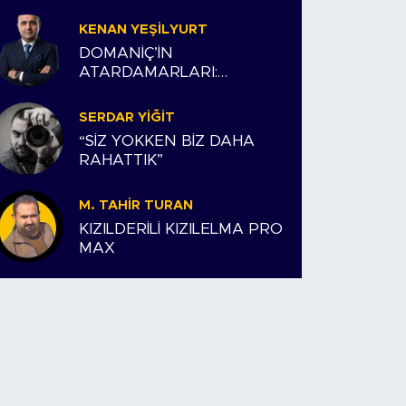
KENAN YEŞILYURT
DOMANİÇ’İN
ATARDAMARLARI:
ESNAFIMIZ VE BİZİM
HİKAYEMİZ
SERDAR YIĞIT
“SİZ YOKKEN BİZ DAHA
RAHATTIK”
M. TAHIR TURAN
KIZILDERİLİ KIZILELMA PRO
MAX