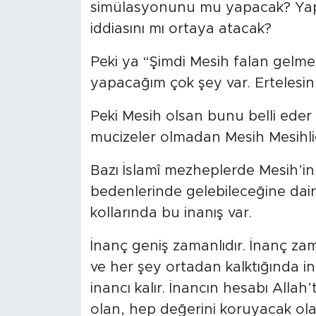
simülasyonunu mu yapacak? Yap
iddiasını mı ortaya atacak?
Peki ya “Şimdi Mesih falan gelmes
yapacağım çok şey var. Ertelesin
Peki Mesih olsan bunu belli eder
mucizeler olmadan Mesih Mesihliği
Bazı İslamî mezheplerde Mesih’in f
bedenlerinde gelebileceğine dair 
kollarında bu inanış var.
İnanç geniş zamanlıdır. İnanç zam
ve her şey ortadan kalktığında ina
inancı kalır. İnancın hesabı Alla
olan, hep değerini koruyacak ol