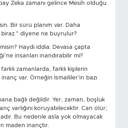
ay Zeka zamanı gelince Mesih olduğu
in. Bir sürü planım var. Daha
 biraz.” diyene ne buyrulur?
 misin? Haydi iddia: Devasa çapta
’ne insanları inandırabilir mi?
arklı zamanlarda, farklı kişilerin
inanç var. Örneğin İsmaililer’in bazı
ana bağlı değildir. Yer, zaman, boşluk
nç varlığını koruyabilecektir. Can ölür;
h’tadır. Bu nedenle asla yok olmayacak
an maden inançtır.