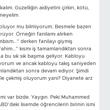
ım. Güzelliğin aidiyetini çirkin, kötü,
meyelim.
de oluyor mu bilmiyorum; Besmele bazen
rüyor. Örneğin fanilamı alırken
mbism…” derken fanilayı giymiş
rahim…” kısmı iş tamamlandıktan sonra
a bu sık sık başıma geliyor. Kabloyu
yorum ve ancak kabloyu takış saniyeden
mlandıktan sonra devam ediyor. Şimdi
le çekmiş oluyorum yani? Diyanete arz
 ismi var bizde. Yaygın. Peki Muhammed
D’deki lisemde öğrencilerin birinin ismi