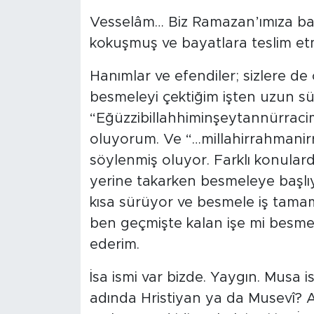
Vesselâm… Biz Ramazan’ımıza bakal
kokuşmuş ve bayatlara teslim et
Hanımlar ve efendiler; sizlere 
besmeleyi çektiğim işten uzun sü
“Eğüzzibillahhiminşeytannürraci
oluyorum. Ve “…millahirrahmanir
söylenmiş oluyor. Farklı konulard
yerine takarken besmeleye başlı
kısa sürüyor ve besmele iş tama
ben geçmişte kalan işe mi besme
ederim.
İsa ismi var bizde. Yaygın. Musa
adında Hristiyan ya da Musevî? AB