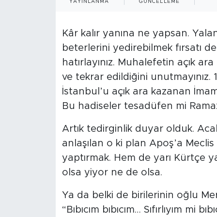
YAYINLANMA
GÜNCELLEME
Kâr kalır yanına ne yapsan. Yal
beterlerini yedirebilmek fırsatı 
hatırlayınız. Muhalefetin açık ara 
ve tekrar edildiğini unutmayınız. 
İstanbul’u açık ara kazanan İmam
Bu hadiseler tesadüfen mi Rama
Artık tedirginlik duyar olduk. A
anlaşılan o ki plan Apoş’a Mecl
yaptırmak. Hem de yarı Kürtçe y
olsa yiyor ne de olsa.
Ya da belki de birilerinin oğlu Me
“Bıbıcım bıbıcım… Sıfırlıyım mi bıb