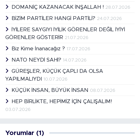
DOMANİÇ KAZANACAK İNŞALLAH !
28.07.2026
BİZİM PARTİLER HANGİ PARTİLİ?
24.07.2026
İYİLERE SAYGIYI İYİLİK GÖRENLER DEĞİL İYİYİ
GÖRENLER GÖSTERİR
21.07.2026
Biz Kime İnanacağız ?
17.07.2026
NATO NEYDİ SAHİ?
14.07.2026
GÜREŞLER, KÜÇÜK ÇAPLI DA OLSA
YAPILMALIYDI
10.07.2026
KÜÇÜK İNSAN, BÜYÜK İNSAN
08.07.2026
HEP BİRLİKTE, HEPİMİZ İÇİN ÇALIŞALIM!
03.07.2026
Yorumlar (1)