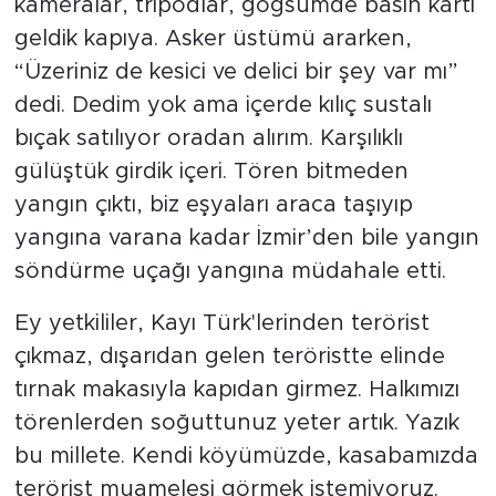
kameralar, tripodlar, göğsümde basın kartı
geldik kapıya. Asker üstümü ararken,
“Üzeriniz de kesici ve delici bir şey var mı”
dedi. Dedim yok ama içerde kılıç sustalı
bıçak satılıyor oradan alırım. Karşılıklı
gülüştük girdik içeri. Tören bitmeden
yangın çıktı, biz eşyaları araca taşıyıp
yangına varana kadar İzmir’den bile yangın
söndürme uçağı yangına müdahale etti.
Ey yetkililer, Kayı Türk'lerinden terörist
çıkmaz, dışarıdan gelen teröristte elinde
tırnak makasıyla kapıdan girmez. Halkımızı
törenlerden soğuttunuz yeter artık. Yazık
bu millete. Kendi köyümüzde, kasabamızda
terörist muamelesi görmek istemiyoruz.