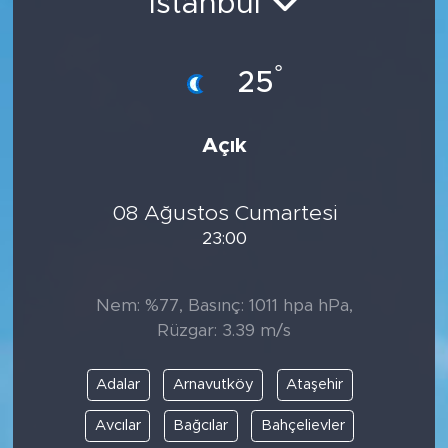
İstanbul
°
25
Açık
08 Ağustos Cumartesi
23:00
Nem: %77, Basınç: 1011 hpa hPa,
Rüzgar: 3.39 m/s
Adalar
Arnavutköy
Ataşehir
Avcılar
Bağcılar
Bahçelievler