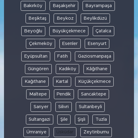
Bakırköy
Başakşehir
Bayrampaşa
Beşiktaş
Beykoz
Beylikdüzü
Beyoğlu
Büyükçekmece
Çatalca
Çekmeköy
Esenler
Esenyurt
Eyüpsultan
Fatih
Gaziosmanpaşa
Güngören
Kadıköy
Kâğıthane
Kağıthane
Kartal
Küçükçekmece
Maltepe
Pendik
Sancaktepe
Sarıyer
Silivri
Sultanbeyli
Sultangazi
Şile
Şişli
Tuzla
Ümraniye
Üsküdar
Zeytinburnu