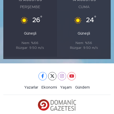
13 AĞUSTOS
14 AĞUSTOS
PERŞEMBE
CUMA
°
°
26
24
Güneşli
Güneşli
Nem: %66
Nem: %56
Rüzgar: 9.50 m/s
Rüzgar: 9.50 m/s
Yazarlar
Ekonomi
Yaşam
Gündem