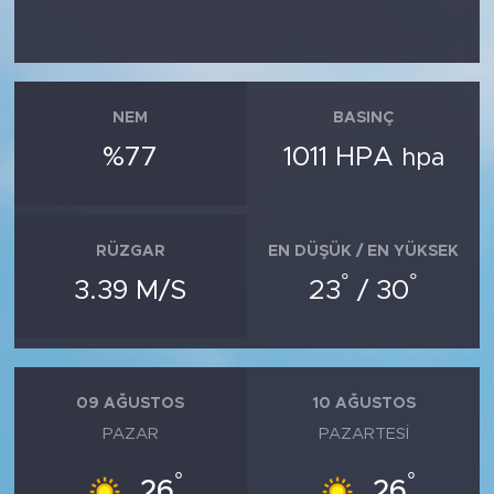
NEM
BASINÇ
%77
1011 HPA
hpa
RÜZGAR
EN DÜŞÜK / EN YÜKSEK
°
°
3.39 M/S
23
/ 30
09 AĞUSTOS
10 AĞUSTOS
PAZAR
PAZARTESI
°
°
26
26