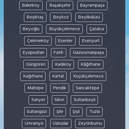
Bakırköy
Başakşehir
Bayrampaşa
Beşiktaş
Beykoz
Beylikdüzü
Beyoğlu
Büyükçekmece
Çatalca
Çekmeköy
Esenler
Esenyurt
Eyüpsultan
Fatih
Gaziosmanpaşa
Güngören
Kadıköy
Kâğıthane
Kağıthane
Kartal
Küçükçekmece
Maltepe
Pendik
Sancaktepe
Sarıyer
Silivri
Sultanbeyli
Sultangazi
Şile
Şişli
Tuzla
Ümraniye
Üsküdar
Zeytinburnu