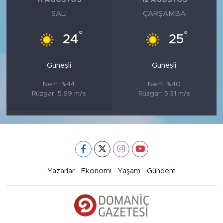
11 AĞUSTOS
12 AĞUSTOS
SALI
ÇARŞAMBA
°
°
24
25
Güneşli
Güneşli
Nem: %44
Nem: %40
Rüzgar: 5.69 m/s
Rüzgar: 5.31 m/s
Yazarlar
Ekonomi
Yaşam
Gündem