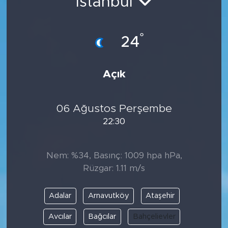
İstanbul
°
24
Açık
06 Ağustos Perşembe
22:30
Nem: %34, Basınç: 1009 hpa hPa,
Rüzgar: 1.11 m/s
Adalar
Arnavutköy
Ataşehir
Avcılar
Bağcılar
Bahçelievler