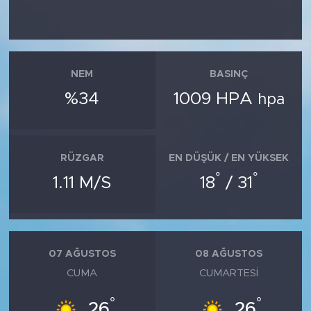
NEM
BASINÇ
%34
1009 HPA
hpa
RÜZGAR
EN DÜŞÜK / EN YÜKSEK
°
°
1.11 M/S
18
/ 31
07 AĞUSTOS
08 AĞUSTOS
CUMA
CUMARTESI
°
°
26
26