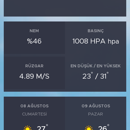
NEM
BASINÇ
%46
1008 HPA
hpa
RÜZGAR
EN DÜŞÜK / EN YÜKSEK
°
°
4.89 M/S
23
/ 31
08 AĞUSTOS
09 AĞUSTOS
CUMARTESI
PAZAR
°
°
27
26