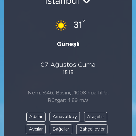
İstanbul
°
31
Güneşli
07 Ağustos Cuma
15:15
Nem: %46, Basınç: 1008 hpa hPa,
Rüzgar: 4.89 m/s
Adalar
Arnavutköy
Ataşehir
Avcılar
Bağcılar
Bahçelievler