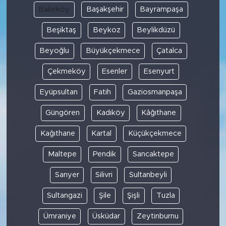
Bakırköy
Başakşehir
Bayrampaşa
Beşiktaş
Beykoz
Beylikdüzü
Beyoğlu
Büyükçekmece
Çatalca
Çekmeköy
Esenler
Esenyurt
Eyüpsultan
Fatih
Gaziosmanpaşa
Güngören
Kadıköy
Kâğıthane
Kağıthane
Kartal
Küçükçekmece
Maltepe
Pendik
Sancaktepe
Sarıyer
Silivri
Sultanbeyli
Sultangazi
Şile
Şişli
Tuzla
Ümraniye
Üsküdar
Zeytinburnu