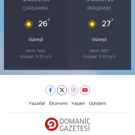
12 AĞUSTOS
13 AĞUSTOS
ÇARŞAMBA
PERŞEMBE
°
°
26
27
Güneşli
Güneşli
Nem: %62
Nem: %57
Rüzgar: 8.31 m/s
Rüzgar: 8.61 m/s
Yazarlar
Ekonomi
Yaşam
Gündem