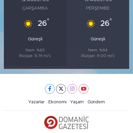
12 AĞUSTOS
13 AĞUSTOS
ÇARŞAMBA
PERŞEMBE
°
°
26
26
Güneşli
Güneşli
Nem: %65
Nem: %64
Rüzgar: 8.19 m/s
Rüzgar: 9.00 m/s
Yazarlar
Ekonomi
Yaşam
Gündem