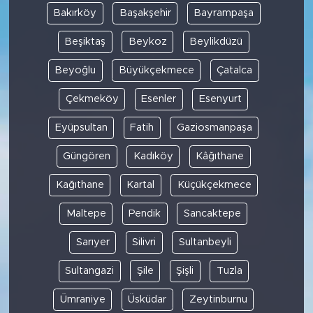
Bakırköy
Başakşehir
Bayrampaşa
Beşiktaş
Beykoz
Beylikdüzü
Beyoğlu
Büyükçekmece
Çatalca
Çekmeköy
Esenler
Esenyurt
Eyüpsultan
Fatih
Gaziosmanpaşa
Güngören
Kadıköy
Kâğıthane
Kağıthane
Kartal
Küçükçekmece
Maltepe
Pendik
Sancaktepe
Sarıyer
Silivri
Sultanbeyli
Sultangazi
Şile
Şişli
Tuzla
Ümraniye
Üsküdar
Zeytinburnu