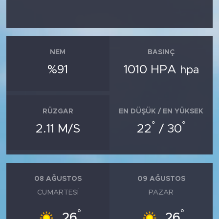
NEM
BASINÇ
%91
1010 HPA
hpa
RÜZGAR
EN DÜŞÜK / EN YÜKSEK
°
°
2.11 M/S
22
/ 30
08 AĞUSTOS
09 AĞUSTOS
CUMARTESI
PAZAR
°
°
26
26