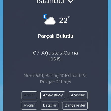
İstanbul
°
22
Parçalı Bulutlu
07 Ağustos Cuma
05:15
Nem: %91, Basınç: 1010 hpa hPa,
Rüzgar: 2.11 m/s
Adalar
Arnavutköy
Ataşehir
Avcılar
Bağcılar
Bahçelievler