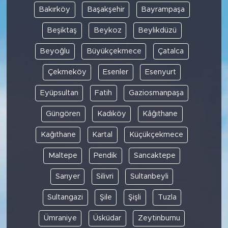
Bakırköy
Başakşehir
Bayrampaşa
Beşiktaş
Beykoz
Beylikdüzü
Beyoğlu
Büyükçekmece
Çatalca
Çekmeköy
Esenler
Esenyurt
Eyüpsultan
Fatih
Gaziosmanpaşa
Güngören
Kadıköy
Kâğıthane
Kağıthane
Kartal
Küçükçekmece
Maltepe
Pendik
Sancaktepe
Sarıyer
Silivri
Sultanbeyli
Sultangazi
Şile
Şişli
Tuzla
Ümraniye
Üsküdar
Zeytinburnu