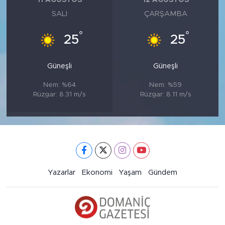
11 AĞUSTOS
12 AĞUSTOS
SALI
ÇARŞAMBA
°
°
25
25
Güneşli
Güneşli
Nem: %64
Nem: %59
Rüzgar: 8.31 m/s
Rüzgar: 8.11 m/s
Yazarlar
Ekonomi
Yaşam
Gündem