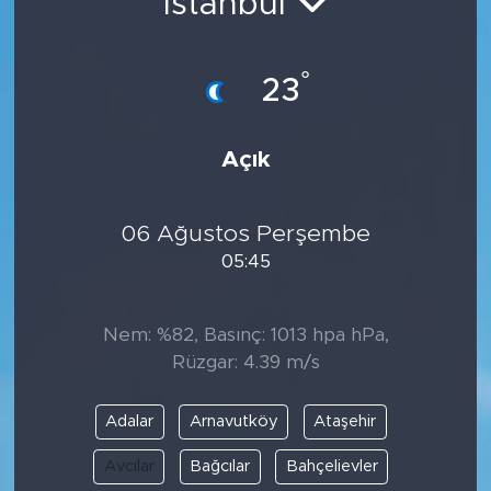
İstanbul
°
23
Açık
06 Ağustos Perşembe
05:45
Nem: %82, Basınç: 1013 hpa hPa,
Rüzgar: 4.39 m/s
Adalar
Arnavutköy
Ataşehir
Avcılar
Bağcılar
Bahçelievler