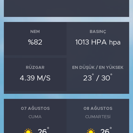
NEM
BASINÇ
%82
1013 HPA
hpa
RÜZGAR
EN DÜŞÜK / EN YÜKSEK
°
°
4.39 M/S
23
/ 30
07 AĞUSTOS
08 AĞUSTOS
CUMA
CUMARTESI
°
°
26
26