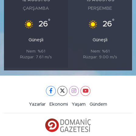
12 AĞUSTOS
13 AĞUSTOS
ÇARŞAMBA
PERŞEMBE
°
°
26
26
Güneşli
Güneşli
Nem: %61
Nem: %61
Rüzgar: 7.61 m/s
Rüzgar: 9.00 m/s
Yazarlar
Ekonomi
Yaşam
Gündem