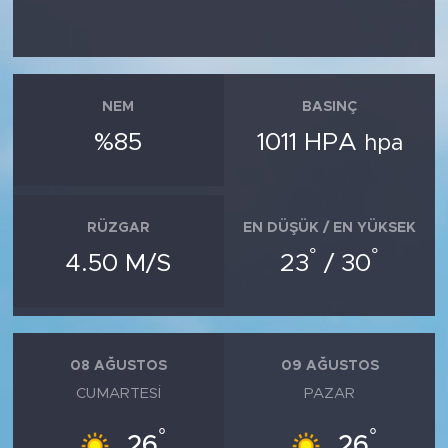
NEM
BASINÇ
%85
1011 HPA
hpa
RÜZGAR
EN DÜŞÜK / EN YÜKSEK
°
°
4.50 M/S
23
/ 30
08 AĞUSTOS
09 AĞUSTOS
CUMARTESI
PAZAR
°
°
26
26