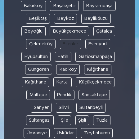
Bakırköy
Başakşehir
Bayrampaşa
Beşiktaş
Beykoz
Beylikdüzü
Beyoğlu
Büyükçekmece
Çatalca
Çekmeköy
Esenler
Esenyurt
Eyüpsultan
Fatih
Gaziosmanpaşa
Güngören
Kadıköy
Kâğıthane
Kağıthane
Kartal
Küçükçekmece
Maltepe
Pendik
Sancaktepe
Sarıyer
Silivri
Sultanbeyli
Sultangazi
Şile
Şişli
Tuzla
Ümraniye
Üsküdar
Zeytinburnu