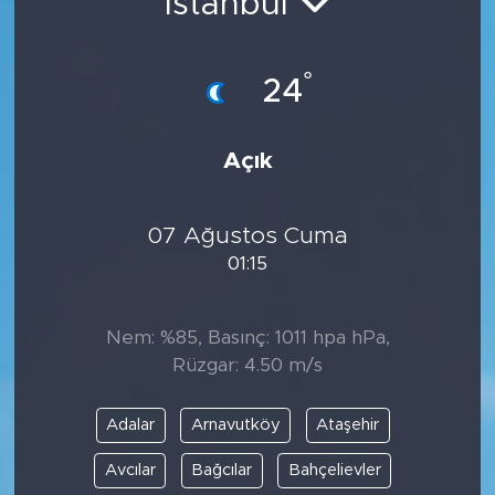
İstanbul
°
24
Açık
07 Ağustos Cuma
01:15
Nem: %85, Basınç: 1011 hpa hPa,
Rüzgar: 4.50 m/s
Adalar
Arnavutköy
Ataşehir
Avcılar
Bağcılar
Bahçelievler