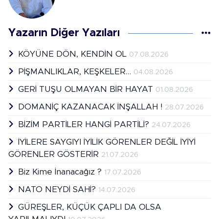
Yazarın Diğer Yazıları
KÖYÜNE DÖN, KENDİN OL
07.08.2026
PİŞMANLIKLAR, KEŞKELER…
04.08.2026
GERİ TUŞU OLMAYAN BİR HAYAT
01.08.2026
DOMANİÇ KAZANACAK İNŞALLAH !
28.07.2026
BİZİM PARTİLER HANGİ PARTİLİ?
24.07.2026
İYİLERE SAYGIYI İYİLİK GÖRENLER DEĞİL İYİYİ
GÖRENLER GÖSTERİR
21.07.2026
Biz Kime İnanacağız ?
17.07.2026
NATO NEYDİ SAHİ?
14.07.2026
GÜREŞLER, KÜÇÜK ÇAPLI DA OLSA