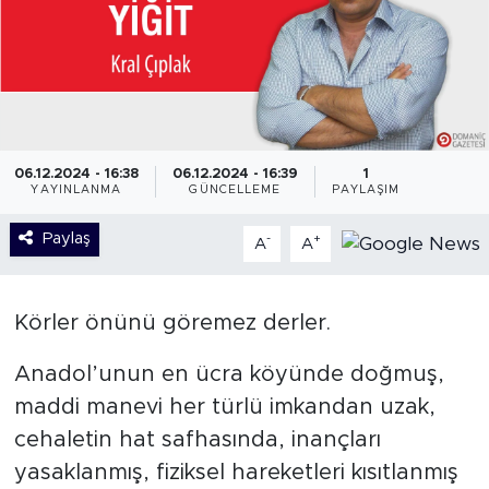
06.12.2024 - 16:38
06.12.2024 - 16:39
1
YAYINLANMA
GÜNCELLEME
PAYLAŞIM
Paylaş
-
+
A
A
Körler önünü göremez derler.
Anadol’unun en ücra köyünde doğmuş,
maddi manevi her türlü imkandan uzak,
cehaletin hat safhasında, inançları
yasaklanmış, fiziksel hareketleri kısıtlanmış