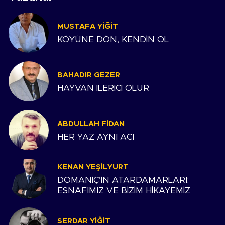
MUSTAFA YIĞIT
KÖYÜNE DÖN, KENDİN OL
BAHADIR GEZER
HAYVAN İLERİCİ OLUR
ABDULLAH FIDAN
HER YAZ AYNI ACI
KENAN YEŞILYURT
DOMANİÇ’İN ATARDAMARLARI:
ESNAFIMIZ VE BİZİM HİKAYEMİZ
SERDAR YIĞIT