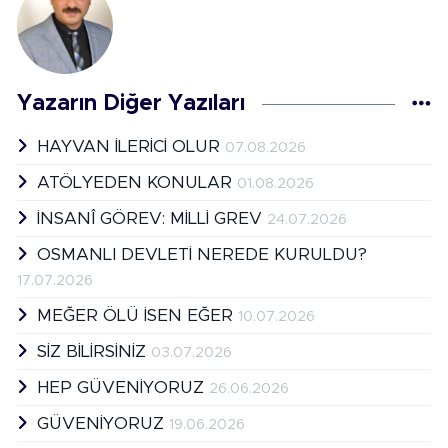
Yazarın Diğer Yazıları
HAYVAN İLERİCİ OLUR
07.08.2026
ATÖLYEDEN KONULAR
01.08.2026
İNSANÎ GÖREV: MİLLİ GREV
24.07.2026
OSMANLI DEVLETİ NEREDE KURULDU?
17.07.2026
MEĞER ÖLÜ İSEN EĞER
10.07.2026
SİZ BİLİRSİNİZ
03.07.2026
HEP GÜVENİYORUZ
26.06.2026
GÜVENİYORUZ
19.06.2026