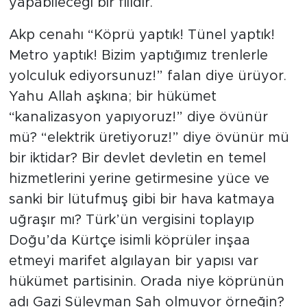
yapabileceği bir fiildir.
Akp cenahı “Köprü yaptık! Tünel yaptık!
Metro yaptık! Bizim yaptığımız trenlerle
yolculuk ediyorsunuz!” falan diye ürüyor.
Yahu Allah aşkına; bir hükümet
“kanalizasyon yapıyoruz!” diye övünür
mü? “elektrik üretiyoruz!” diye övünür mü
bir iktidar? Bir devlet devletin en temel
hizmetlerini yerine getirmesine yüce ve
sanki bir lütufmuş gibi bir hava katmaya
uğraşır mı? Türk’ün vergisini toplayıp
Doğu’da Kürtçe isimli köprüler inşaa
etmeyi marifet algılayan bir yapısı var
hükümet partisinin. Orada niye köprünün
adı Gazi Süleyman Şah olmuyor örneğin?