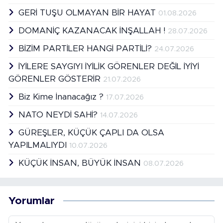
GERİ TUŞU OLMAYAN BİR HAYAT
01.08.2026
DOMANİÇ KAZANACAK İNŞALLAH !
28.07.2026
BİZİM PARTİLER HANGİ PARTİLİ?
24.07.2026
İYİLERE SAYGIYI İYİLİK GÖRENLER DEĞİL İYİYİ
GÖRENLER GÖSTERİR
21.07.2026
Biz Kime İnanacağız ?
17.07.2026
NATO NEYDİ SAHİ?
14.07.2026
GÜREŞLER, KÜÇÜK ÇAPLI DA OLSA
YAPILMALIYDI
10.07.2026
KÜÇÜK İNSAN, BÜYÜK İNSAN
08.07.2026
Yorumlar