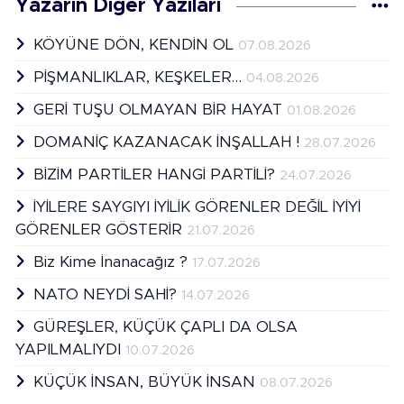
Yazarın Diğer Yazıları
KÖYÜNE DÖN, KENDİN OL
07.08.2026
PİŞMANLIKLAR, KEŞKELER…
04.08.2026
GERİ TUŞU OLMAYAN BİR HAYAT
01.08.2026
DOMANİÇ KAZANACAK İNŞALLAH !
28.07.2026
BİZİM PARTİLER HANGİ PARTİLİ?
24.07.2026
İYİLERE SAYGIYI İYİLİK GÖRENLER DEĞİL İYİYİ
GÖRENLER GÖSTERİR
21.07.2026
Biz Kime İnanacağız ?
17.07.2026
NATO NEYDİ SAHİ?
14.07.2026
GÜREŞLER, KÜÇÜK ÇAPLI DA OLSA
YAPILMALIYDI
10.07.2026
KÜÇÜK İNSAN, BÜYÜK İNSAN
08.07.2026