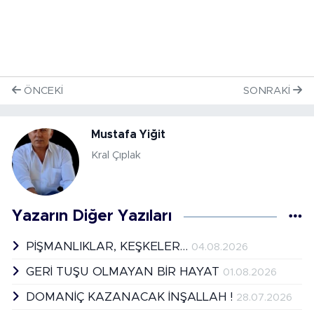
ÖNCEKI
SONRAKI
Mustafa Yiğit
Kral Çıplak
Yazarın Diğer Yazıları
PİŞMANLIKLAR, KEŞKELER…
04.08.2026
GERİ TUŞU OLMAYAN BİR HAYAT
01.08.2026
DOMANİÇ KAZANACAK İNŞALLAH !
28.07.2026