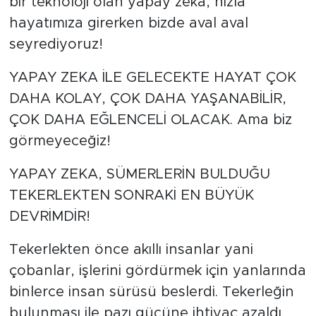
bir teknoloji olan yapay zekâ, hızla
hayatımıza girerken bizde aval aval
seyrediyoruz!
YAPAY ZEKA İLE GELECEKTE HAYAT ÇOK
DAHA KOLAY, ÇOK DAHA YAŞANABİLİR,
ÇOK DAHA EĞLENCELİ OLACAK. Ama biz
görmeyeceğiz!
YAPAY ZEKA, SÜMERLERİN BULDUĞU
TEKERLEKTEN SONRAKİ EN BÜYÜK
DEVRİMDİR!
Tekerlekten önce akıllı insanlar yani
çobanlar, işlerini gördürmek için yanlarında
binlerce insan sürüsü beslerdi. Tekerleğin
bulunması ile pazı gücüne ihtiyaç azaldı.