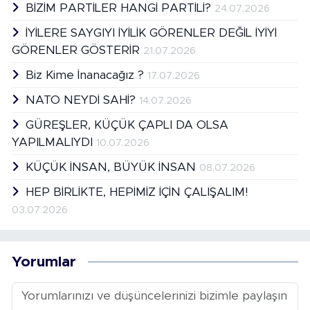
BİZİM PARTİLER HANGİ PARTİLİ?
24.07.2026
İYİLERE SAYGIYI İYİLİK GÖRENLER DEĞİL İYİYİ
GÖRENLER GÖSTERİR
21.07.2026
Biz Kime İnanacağız ?
17.07.2026
NATO NEYDİ SAHİ?
14.07.2026
GÜREŞLER, KÜÇÜK ÇAPLI DA OLSA
YAPILMALIYDI
10.07.2026
KÜÇÜK İNSAN, BÜYÜK İNSAN
08.07.2026
HEP BİRLİKTE, HEPİMİZ İÇİN ÇALIŞALIM!
03.07.2026
Yorumlar