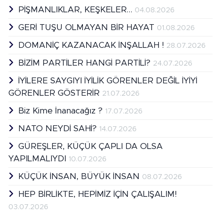
PİŞMANLIKLAR, KEŞKELER…
04.08.2026
GERİ TUŞU OLMAYAN BİR HAYAT
01.08.2026
DOMANİÇ KAZANACAK İNŞALLAH !
28.07.2026
BİZİM PARTİLER HANGİ PARTİLİ?
24.07.2026
İYİLERE SAYGIYI İYİLİK GÖRENLER DEĞİL İYİYİ
GÖRENLER GÖSTERİR
21.07.2026
Biz Kime İnanacağız ?
17.07.2026
NATO NEYDİ SAHİ?
14.07.2026
GÜREŞLER, KÜÇÜK ÇAPLI DA OLSA
YAPILMALIYDI
10.07.2026
KÜÇÜK İNSAN, BÜYÜK İNSAN
08.07.2026
HEP BİRLİKTE, HEPİMİZ İÇİN ÇALIŞALIM!
03.07.2026