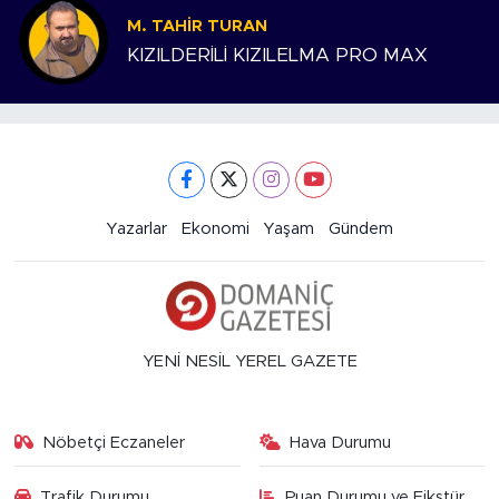
M. TAHIR TURAN
KIZILDERİLİ KIZILELMA PRO MAX
Yazarlar
Ekonomi
Yaşam
Gündem
YENİ NESİL YEREL GAZETE
Nöbetçi Eczaneler
Hava Durumu
Trafik Durumu
Puan Durumu ve Fikstür