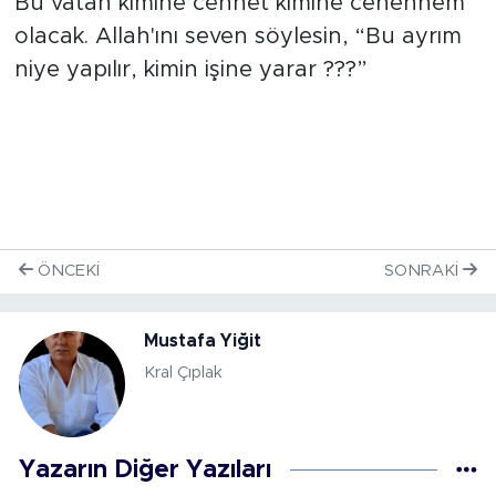
Bu vatan kimine cennet kimine cehennem
olacak. Allah'ını seven söylesin, “Bu ayrım
niye yapılır, kimin işine yarar ???”
ÖNCEKI
SONRAKI
Mustafa Yiğit
Kral Çıplak
Yazarın Diğer Yazıları