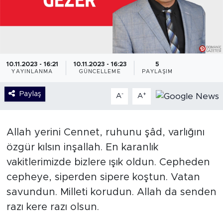
10.11.2023 - 16:21
10.11.2023 - 16:23
5
YAYINLANMA
GÜNCELLEME
PAYLAŞIM
Paylaş
-
+
A
A
Allah yerini Cennet, ruhunu şâd, varlığını
özgür kılsın inşallah. En karanlık
vakitlerimizde bizlere ışık oldun. Cepheden
cepheye, siperden sipere koştun. Vatan
savundun. Milleti korudun. Allah da senden
razı kere razı olsun.