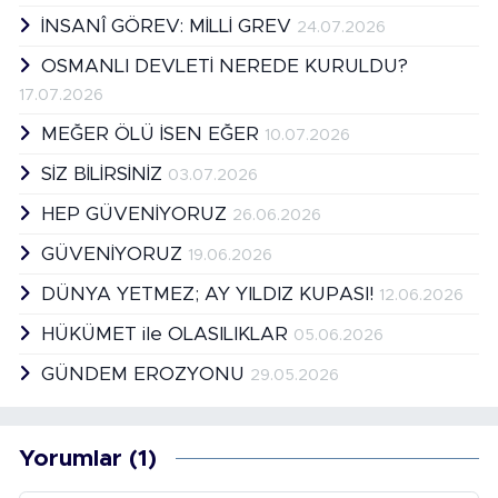
İNSANÎ GÖREV: MİLLİ GREV
24.07.2026
OSMANLI DEVLETİ NEREDE KURULDU?
17.07.2026
MEĞER ÖLÜ İSEN EĞER
10.07.2026
SİZ BİLİRSİNİZ
03.07.2026
HEP GÜVENİYORUZ
26.06.2026
GÜVENİYORUZ
19.06.2026
DÜNYA YETMEZ; AY YILDIZ KUPASI!
12.06.2026
HÜKÜMET ile OLASILIKLAR
05.06.2026
GÜNDEM EROZYONU
29.05.2026
Yorumlar (1)