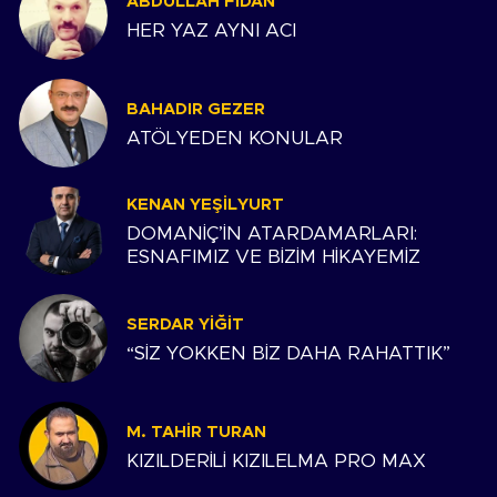
ABDULLAH FIDAN
HER YAZ AYNI ACI
BAHADIR GEZER
ATÖLYEDEN KONULAR
KENAN YEŞILYURT
DOMANİÇ’İN ATARDAMARLARI:
ESNAFIMIZ VE BİZİM HİKAYEMİZ
SERDAR YIĞIT
“SİZ YOKKEN BİZ DAHA RAHATTIK”
M. TAHIR TURAN
KIZILDERİLİ KIZILELMA PRO MAX