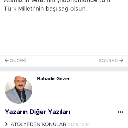
Atamız’ın vefatının yıldönümünde tüm
Türk Milleti’nin başı sağ olsun.
ÖNCEKI
SONRAKI
Bahadır Gezer
Yazarın Diğer Yazıları
ATÖLYEDEN KONULAR
01.08.2026