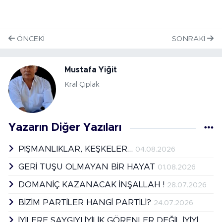
ÖNCEKI
SONRAKI
Mustafa Yiğit
Kral Çıplak
Yazarın Diğer Yazıları
PİŞMANLIKLAR, KEŞKELER…
04.08.2026
GERİ TUŞU OLMAYAN BİR HAYAT
01.08.2026
DOMANİÇ KAZANACAK İNŞALLAH !
28.07.2026
BİZİM PARTİLER HANGİ PARTİLİ?
24.07.2026
İYİLERE SAYGIYI İYİLİK GÖRENLER DEĞİL İYİYİ