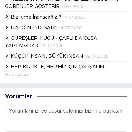
GÖRENLER GÖSTERİR
21.07.2026
Biz Kime İnanacağız ?
17.07.2026
NATO NEYDİ SAHİ?
14.07.2026
GÜREŞLER, KÜÇÜK ÇAPLI DA OLSA
YAPILMALIYDI
10.07.2026
KÜÇÜK İNSAN, BÜYÜK İNSAN
08.07.2026
HEP BİRLİKTE, HEPİMİZ İÇİN ÇALIŞALIM!
03.07.2026
Yorumlar