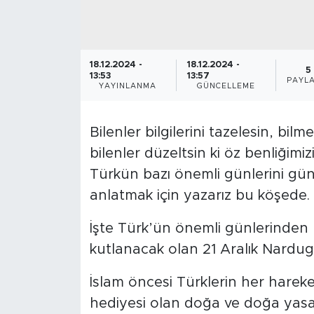
18.12.2024 -
18.12.2024 -
5
13:53
13:57
PAYLA
YAYINLANMA
GÜNCELLEME
Bilenler bilgilerini tazelesin, bilme
bilenler düzeltsin ki öz benliği
Türkün bazı önemli günlerini gü
anlatmak için yazarız bu köşede.
İşte Türk’ün önemli günlerinden b
kutlanacak olan 21 Aralık Nardug
İslam öncesi Türklerin her hareket
hediyesi olan doğa ve doğa yasal