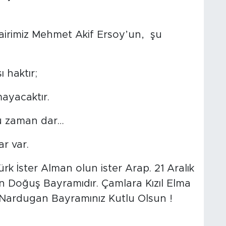
 şairimiz Mehmet Akif Ersoy’un, şu
 haktır;
ayacaktır.
kü zaman dar…
r var.
rk İster Alman olun ister Arap. 21 Aralık
Doğuş Bayramıdır. Çamlara Kızıl Elma
r. Nardugan Bayramınız Kutlu Olsun !