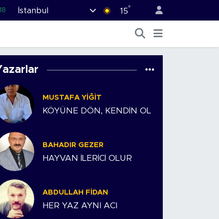
°
İstanbul
18
15
32
38
%0
Yazarlar
14
MUSTAFA YIĞIT
.1
KÖYÜNE DÖN, KENDİN OL
BAHADIR GEZER
HAYVAN İLERİCİ OLUR
ABDULLAH FIDAN
HER YAZ AYNI ACI