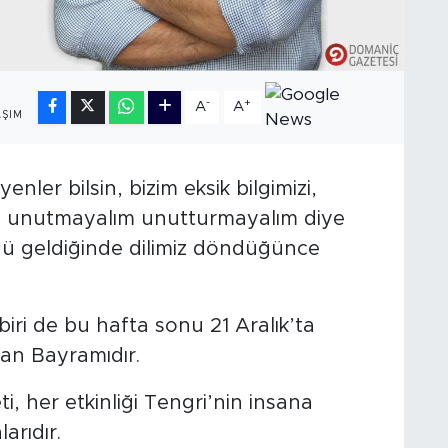
-
+
A
A
ŞIM
yenler bilsin, bizim eksik bilgimizi,
mizi unutmayalım unutturmayalım diye
nü geldiğinde dilimiz döndüğünce
iri de bu hafta sonu 21 Aralık’ta
an Bayramıdır.
i, her etkinliği Tengri’nin insana
arıdır.