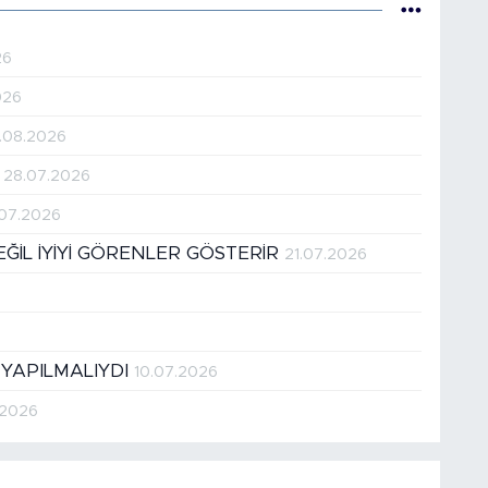
26
026
.08.2026
!
28.07.2026
.07.2026
DEĞİL İYİYİ GÖRENLER GÖSTERİR
21.07.2026
 YAPILMALIYDI
10.07.2026
.2026