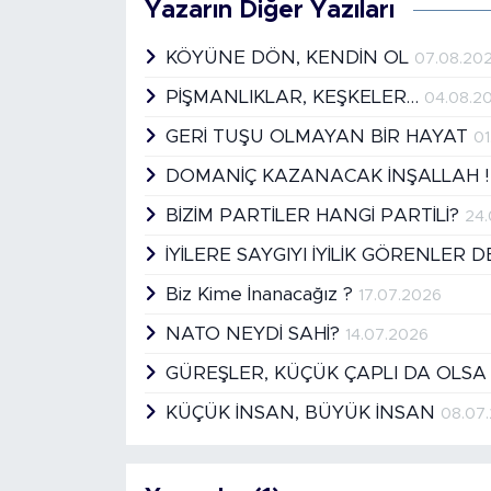
Yazarın Diğer Yazıları
KÖYÜNE DÖN, KENDİN OL
07.08.20
PİŞMANLIKLAR, KEŞKELER…
04.08.2
GERİ TUŞU OLMAYAN BİR HAYAT
01
DOMANİÇ KAZANACAK İNŞALLAH 
BİZİM PARTİLER HANGİ PARTİLİ?
24
İYİLERE SAYGIYI İYİLİK GÖRENLER 
Biz Kime İnanacağız ?
17.07.2026
NATO NEYDİ SAHİ?
14.07.2026
GÜREŞLER, KÜÇÜK ÇAPLI DA OLSA
KÜÇÜK İNSAN, BÜYÜK İNSAN
08.07