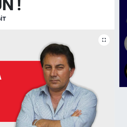
N !
IT