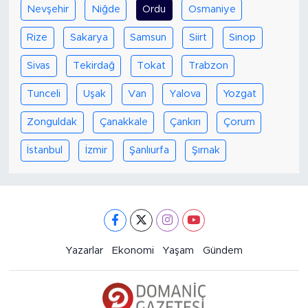
Nevşehir
Niğde
Ordu
Osmaniye
Rize
Sakarya
Samsun
Siirt
Sinop
Sivas
Tekirdağ
Tokat
Trabzon
Tunceli
Uşak
Van
Yalova
Yozgat
Zonguldak
Çanakkale
Çankırı
Çorum
İstanbul
İzmir
Şanlıurfa
Şırnak
Yazarlar
Ekonomi
Yaşam
Gündem