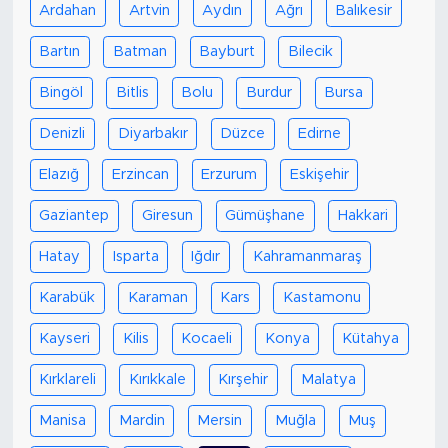
Ardahan
Artvin
Aydın
Ağrı
Balıkesir
Bartın
Batman
Bayburt
Bilecik
Bingöl
Bitlis
Bolu
Burdur
Bursa
Denizli
Diyarbakır
Düzce
Edirne
Elazığ
Erzincan
Erzurum
Eskişehir
Gaziantep
Giresun
Gümüşhane
Hakkari
Hatay
Isparta
Iğdır
Kahramanmaraş
Karabük
Karaman
Kars
Kastamonu
Kayseri
Kilis
Kocaeli
Konya
Kütahya
Kırklareli
Kırıkkale
Kırşehir
Malatya
Manisa
Mardin
Mersin
Muğla
Muş