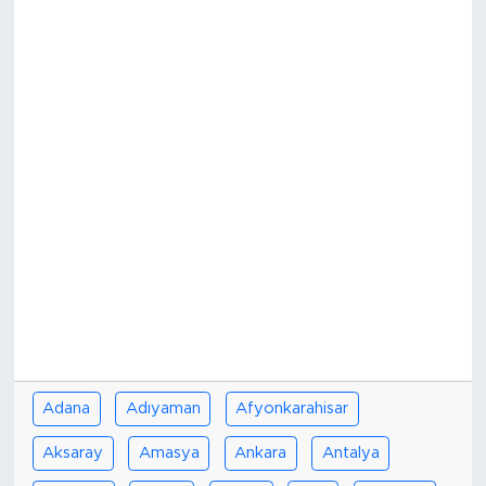
Adana
Adıyaman
Afyonkarahisar
Aksaray
Amasya
Ankara
Antalya