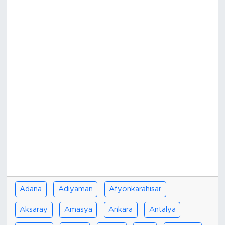
Adana
Adıyaman
Afyonkarahisar
Aksaray
Amasya
Ankara
Antalya