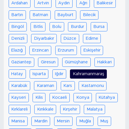
Ardahan
Artvin
Aydın
Ağrı
Balıkesir
Bartın
Batman
Bayburt
Bilecik
Bingöl
Bitlis
Bolu
Burdur
Bursa
Denizli
Diyarbakır
Düzce
Edirne
Elazığ
Erzincan
Erzurum
Eskişehir
Gaziantep
Giresun
Gümüşhane
Hakkari
Hatay
Isparta
Iğdır
Kahramanmaraş
Karabük
Karaman
Kars
Kastamonu
Kayseri
Kilis
Kocaeli
Konya
Kütahya
Kırklareli
Kırıkkale
Kırşehir
Malatya
Manisa
Mardin
Mersin
Muğla
Muş