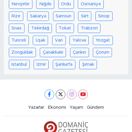
Nevşehir
Niğde
Ordu
Osmaniye
Rize
Sakarya
Samsun
Siirt
Sinop
Sivas
Tekirdağ
Tokat
Trabzon
Tunceli
Uşak
Van
Yalova
Yozgat
Zonguldak
Çanakkale
Çankırı
Çorum
İstanbul
İzmir
Şanlıurfa
Şırnak
Yazarlar
Ekonomi
Yaşam
Gündem